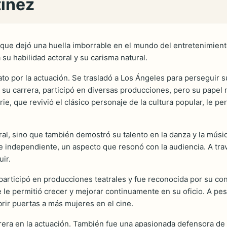
tinez
a que dejó una huella imborrable en el mundo del entretenimient
 su habilidad actoral y su carisma natural.
o por la actuación. Se trasladó a Los Ángeles para perseguir s
de su carrera, participó en diversas producciones, pero su pape
rie, que revivió el clásico personaje de la cultura popular, le p
oral, sino que también demostró su talento en la danza y la mús
e independiente, un aspecto que resonó con la audiencia. A travé
ir.
articipó en producciones teatrales y fue reconocida por su cont
ue le permitió crecer y mejorar continuamente en su oficio. A pes
abrir puertas a más mujeres en el cine.
arrera en la actuación. También fue una apasionada defensora de 