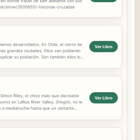
 en donde tratan de salir adelante con sus
ook/show/35006551-historias-cruzadas
os desarrollados. En Chile, el cierre de
Ver Libro
otras grandes ciudades. Ellos van poblando
plicar su población. Son también ellos los
mon Riley, el chico malo que diecisiete
Ver Libro
yuno) en LaRue River Valley, Oregón, no le
s a medianoche hasta que un visitante
otoriedad a...