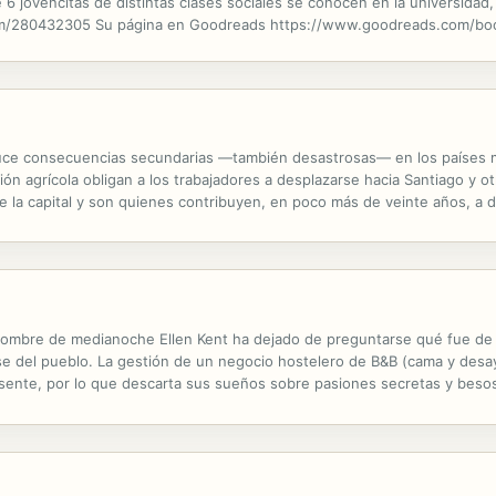
 6 jovencitas de distintas clases sociales se conocen en la universidad,
.com/280432305 Su página en Goodreads https://www.goodreads.com/b
uce consecuencias secundarias —también desastrosas— en los países men
ción agrícola obligan a los trabajadores a desplazarse hacia Santiago y 
 la capital y son quienes contribuyen, en poco más de veinte años, a du
 enseñar a las masas urbanas el folklore, la artesanía y el...
ombre de medianoche Ellen Kent ha dejado de preguntarse qué fue de Si
rse del pueblo. La gestión de un negocio hostelero de B&B (cama y desa
sente, por lo que descarta sus sueños sobre pasiones secretas y beso
ado. Ella ignora que se ha convertido en un reportero gráfico de gran n