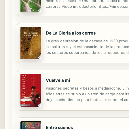
mientras la escribe: Una obra dramática donde
carreras Video introductorio https://vimeo
De La Gloria a los cerros
La gran depresión de la década de 1930 prod
las salitreras y el estancamiento de la produc
los sectores suburbanos de los alrededores de
que, en gran medida, contribuyen a transmitir y
Vuelve a mí
Pasiones secretas y besos a medianoche. El h
años atrás se subió a un tren de carga para i
deja mucho tiempo para fantasear sobre el au
inesperado llama a su puerta. Simon ha regres
Entre sueños