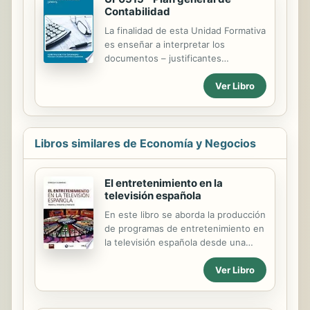
Contabilidad
La finalidad de esta Unidad Formativa
es enseñar a interpretar los
documentos – justificantes
mercantiles habituales derivados de
Ver Libro
la actividad empresarial y relevante
en la realización de los registros
contables. Además, se analizarán las
operaciones económicas, aplicando
el método contable de partoda
Libros similares de Economía y Negocios
doble, sus instrumentos y sus fases-
Por último, se cumplimentarán los
El entretenimiento en la
libros auxiliares de IVA y de bienes
televisión española
de inversión aplicando la normativa
del impuesto
En este libro se aborda la producción
de programas de entretenimiento en
la televisión española desde una
triple perspectiva: en primer lugar,
Enrique Guerrero realiza un repaso
Ver Libro
histórico de más de medio siglo a
través de los títulos más populares; a