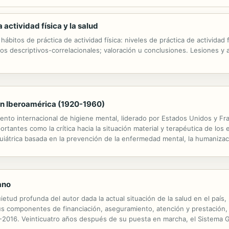
 actividad física y la salud
hábitos de práctica de actividad física: niveles de práctica de actividad f
os descriptivos-correlacionales; valoración u conclusiones. Lesiones y a
 en Iberoamérica (1920-1960)
nto internacional de higiene mental, liderado por Estados Unidos y Fran
rtantes como la crítica hacia la situación material y terapéutica de lo
iátrica basada en la prevención de la enfermedad mental, la humanizació
 cada país estas cuestiones se adaptaron a las realidades nacionales,...
ano
uietud profunda del autor dada la actual situación de la salud en el país,
sus componentes de financiación, aseguramiento, atención y prestación
3-2016. Veinticuatro años después de su puesta en marcha, el Sistema G