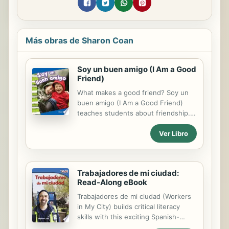
Más obras de Sharon Coan
Soy un buen amigo (I Am a Good
Friend)
What makes a good friend? Soy un
buen amigo (I Am a Good Friend)
teaches students about friendship.
The clear, text-supported images
Ver Libro
and simple, repetitive sentences will
engage students in reading as they
build their social studies content
knowledge. For use in the classroom
Trabajadores de mi ciudad:
or at home, this Spanish book
Read-Along eBook
includes a glossary and index to
introduce informational text features
Trabajadores de mi ciudad (Workers
to young readers and provide
in My City) builds critical literacy
additional reading support.
skills with this exciting Spanish-
translated nonfiction reader. Engage