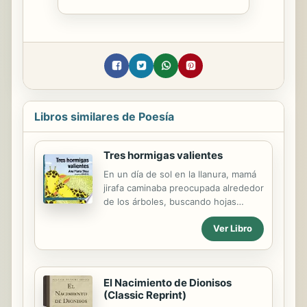
Libros similares de Poesía
Tres hormigas valientes
En un día de sol en la llanura, mamá
jirafa caminaba preocupada alrededor
de los árboles, buscando hojas
tiernas para su hija la jirafita. Ana
Ver Libro
María Shua, una autora que nos hace
descubrir nuevos mundos, llenos de
aventuras.
El Nacimiento de Dionisos
(Classic Reprint)