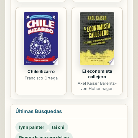
El economista
Chile Bizarro
callejero
Francisco Ortega
Axel Kaiser Barents-
von Hohenhagen
Últimas Búsquedas
lynn painter
tai chi
Rompe la barrera del no