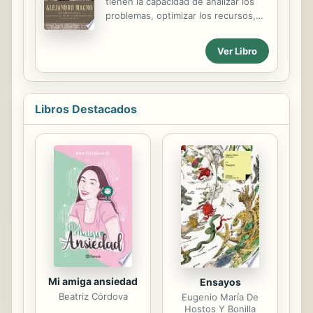
tienen la capacidad de analizar los
mejores personas, tanto en su vida
problemas, optimizar los recursos,
profesional como personal. Ahora,
inspirar lealtad y ejecutar
en esta edición en español, Jocko y
estrategias. No hay ejemplo tan
Ver Libro
Leif se sumergen aún más en las
impactante en la historia como el de
aguas complejas y desconocidas de
Alejandro Magno, cuyas habilidades
un concepto que se ...
de liderazgo eran tan inmensas que
resuenan todavia hoy, alrededor de
Libros Destacados
2.000 anos despues. Alejandro
Magno su liderazgo revela cuatro
procesos de liderazgo que se
extraen de la vida y los
extraordinarios logros de Alejandro,
Rey de Macedonia. Los lectores
aprenderan como el: reencuadraba
los problemas para abordar retos
que parecian invencibles; construia...
Mi amiga ansiedad
Ensayos
Beatriz Córdova
Eugenio María De
Hostos Y Bonilla