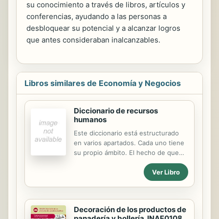
su conocimiento a través de libros, artículos y
conferencias, ayudando a las personas a
desbloquear su potencial y a alcanzar logros
que antes consideraban inalcanzables.
Libros similares de Economía y Negocios
Diccionario de recursos
humanos
Este diccionario está estructurado
en varios apartados. Cada uno tiene
su propio ámbito. El hecho de que
aparezcan reunidos en un mismo
Ver Libro
volumen obedece al deseo de
facilitar al lector la consulta de una
compilación documental más extensa
y completa. Estos apartados son los
Decoración de los productos de
siguientes:. 1) Estructuración general
panadería y bollería. INAF0108