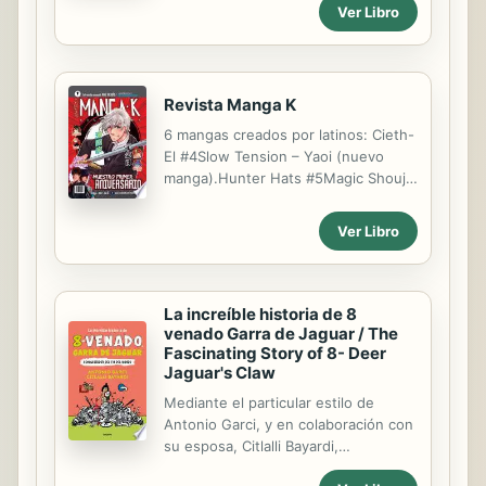
Ver Libro
están dispuestos a seguir bailando al
son del gobierno, y están más
decididos que nunca a derrocar a la
falsa monarquía.
Revista Manga K
6 mangas creados por latinos: Cieth-
El #4Slow Tension – Yaoi (nuevo
manga).Hunter Hats #5Magic Shoujo
Lovers #6Body Motion #6Kuroi
Hoseki #6 Galería de imágenes: Fan
Ver Libro
arts y obras originales. Sección de
aprendizaje idioma japonés: Acciones
cotidianas.TiemposPaíses. Artículos:
Entrevista con Raúl Treviño Juegos
La increíble historia de 8
de mesa (nueva sección). Yugioh
venado Garra de Jaguar / The
internacional con Alonso Valente
Fascinating Story of 8- Deer
Jaguar's Claw
Llerenas. Curiosidades sobre Japón:
10 locuras inventadas sobre Japón.
Mediante el particular estilo de
Vota por tu manga favorito.
Antonio Garci, y en colaboración con
su esposa, Citlalli Bayardi,
recorreremos esta heroica y