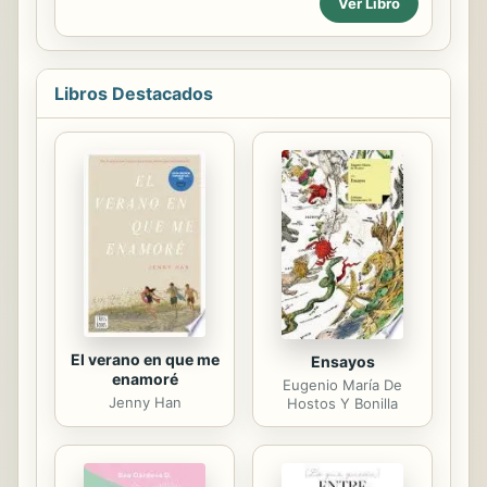
Ver Libro
divertida aventura de 8-Venado,
Garra de Jaguar, gracias a la
interpretación que hacen del códice
Nuttal. En este entretenido e
informado libro, nuestro héroe
Libros Destacados
atraviesa distintas andanzas,
conquistas y obstáculos para
convertirse en el unificador del reino
de la mixteca. "Esta que vas a leer es
la epopeya de un héroe mexicano
del siglo XI. Nació en el corazón de la
mixteca, un reino majestuoso de
altas y lluviosas montañas. Su
nombre, 8-Venado, Garra de...
El verano en que me
Ensayos
enamoré
Eugenio María De
Jenny Han
Hostos Y Bonilla