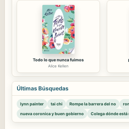
Todo lo que nunca fuimos
Alice Kellen
Últimas Búsquedas
lynn painter
tai chi
Rompe la barrera del no
rom
nueva coronica y buen gobierno
Colega dónde está 