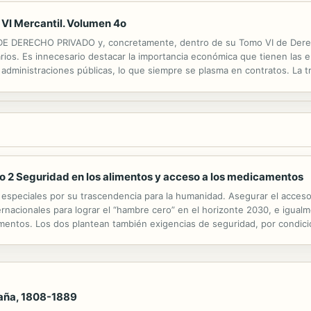
 VI Mercantil. Volumen 4o
DE DERECHO PRIVADO y, concretamente, dentro de su Tomo VI de Derech
ios. Es innecesario destacar la importancia económica que tienen las en
 administraciones públicas, lo que siempre se plasma en contratos. La t
ancia cuantitativa, sino también porque difícilmente en la vida de las p
o 2 Seguridad en los alimentos y acceso a los medicamentos
especiales por su trascendencia para la humanidad. Asegurar el acceso
nternacionales para lograr el “hambre cero” en el horizonte 2030, e igua
amentos. Los dos plantean también exigencias de seguridad, por condic
e producción de los alimentos, hasta su consumo, así como por los rie
paña, 1808-1889