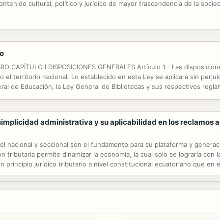
ntenido cultural, político y jurídico de mayor trascendencia de la soc
ro
CAPÍTULO I DISPOSICIONES GENERALES Artículo 1.- Las disposiciones
 el territorio nacional. Lo establecido en esta Ley se aplicará sin perju
ral de Educación, la Ley General de Bibliotecas y sus respectivos regla
 no contravengan lo que en ésta se dispone.
e simplicidad administrativa y su aplicabilidad en los reclamos 
el nacional y seccional son el fundamento para su plataforma y generac
tributaria permite dinamizar la economía, la cual solo se lograría con la
un principio jurídico tributario a nivel constitucional ecuatoriano que en
e Simplificación Administrativa se encuentra en...