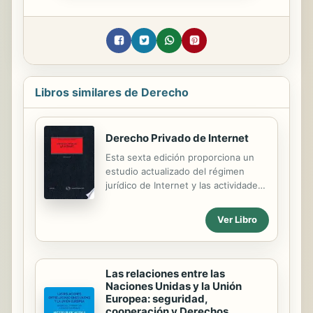
Libros similares de Derecho
Derecho Privado de Internet
Esta sexta edición proporciona un
estudio actualizado del régimen
jurídico de Internet y las actividades
desarrolladas a través de las redes
digitales. Junto a las alternativas de
Ver Libro
regulación de Internet, reciben
especial atención cuestiones como:
los servicios de la sociedad de la
información, las plataformas en línea
Las relaciones entre las
y las redes sociales; el régimen de
Naciones Unidas y la Unión
responsabilidad por contenidos
Europea: seguridad,
cooperación y Derechos
ilícitos en Internet; la protección de