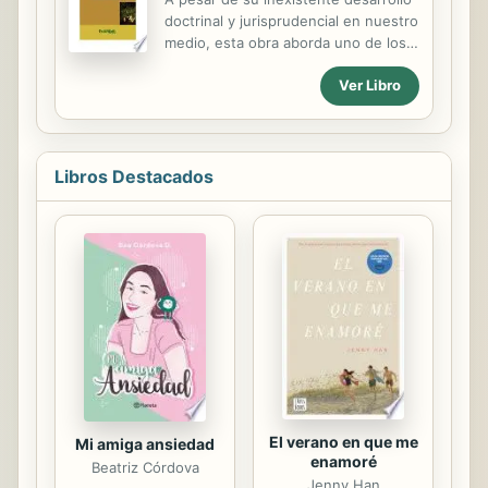
televidente. Es inimaginable que las
doctrinal y jurisprudencial en nuestro
grandes empresas de comunicación
medio, esta obra aborda uno de los
renunciaran a la innovación de las
debates de mayor actualidad e
tecnologías de la información y la
Ver Libro
importancia en el contexto jurídico
comunicación, que desde sus inicios
internacional: la relación entre
han marcado las tendencias en la
normas jurídicas y normas técnicas.
forma de...
Entre las múltiples transformaciones
que representa para el derecho la
Libros Destacados
denominada sociedad de riesgo,
destaca la aparición de nuevas
fórmulas de actuación jurídica que
hacen posible superar los complejos
desafíos que ésta supone. Como se
demuestra en el libro, en sus
diferentes expresiones, la
coordinación entre derecho y
técnica...
El verano en que me
Mi amiga ansiedad
enamoré
Beatriz Córdova
Jenny Han