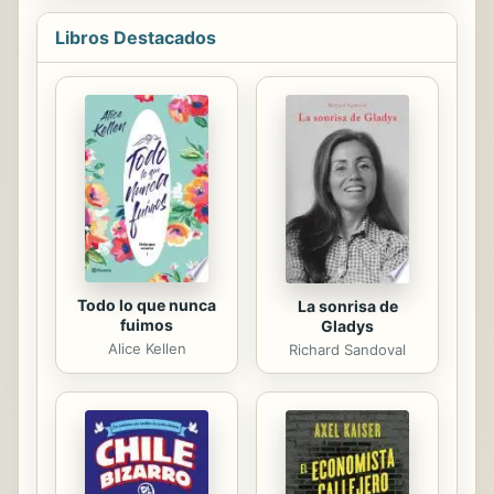
merece. ¿Qué emociones se
Libros Destacados
despertarán y qué conflictos
surgirán ahora que su grupo viajará a
Nagasaki, la ciudad donde murió la
madre de Kou? Aoharaido 10 estará
lleno de diversión, lágrimas y
atardeceres. Frases:• Ahora que lo
pienso, ¿alguna vez sentiste una
pizca de emoción mientras estabas
conmigo?• De ...
Todo lo que nunca
La sonrisa de
fuimos
Gladys
Alice Kellen
Richard Sandoval