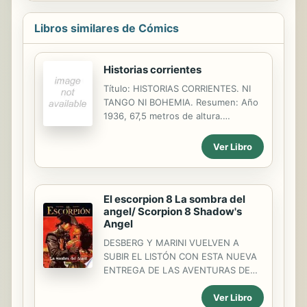
Libros similares de Cómics
Historias corrientes
Título: HISTORIAS CORRIENTES. NI
TANGO NI BOHEMIA. Resumen: Año
1936, 67,5 metros de altura.
Imperturbable falo de cemento
blanco instalado en el centro de la
Ver Libro
avenida mas ancha del mundo. Si
fuera un simbolo, significaría algo. Si
fuera un totem, tendría sus devotos.
El escorpion 8 La sombra del
Si fuera una pieza arquitectónica,
angel/ Scorpion 8 Shadow's
tendría estilo. Pero el obelisco es y
Angel
seguirá siendo un misterio para
todos nosotros. Un polo de atracción
DESBERG Y MARINI VUELVEN A
continua e injustificada, un folklore
SUBIR EL LISTÓN CON ESTA NUEVA
sinsentido, un capricho porteño...
ENTREGA DE LAS AVENTURAS DE
como tantos. Leemos el centro de
ARMANDO CATALANO. Viejos
Buenos Aires y vemos que la fábula
Ver Libro
asuntos pendientes vuelven para