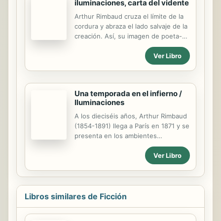
iluminaciones, carta del vidente
Arthur Rimbaud cruza el límite de la
cordura y abraza el lado salvaje de la
creación. Así, su imagen de poeta-
niño se asocia indisolublemente con
el del furioso iconoclasta, el ángel
Ver Libro
exterminador. Una temporada en el
infierno es una composición de
ruptura - el adolescente
incomprendido y excesivo se debate
Una temporada en el infierno /
entre su pasión y su vieja conciencia
Iluminaciones
religiosa; poesía y vida están
A los dieciséis años, Arthur Rimbaud
ferozmente entrelazadas.
(1854-1891) llega a París en 1871 y se
Iluminaciones reúne (según escribió
presenta en los ambientes
el también poeta Paul Verlaine,
parnasianos con un poema en el
escandaloso amante de Rimbaud)
bolsillo: «El barco ebrio».
Ver Libro
'composiciones breves, prosa
Adolescente terrible, llegó para
exquisita o versos falsos adrede'.
destrozarlo todo en apenas cinco
años. Con un puñado de poemas y
un solo libro publicado en vida, Una
Libros similares de Ficción
Temporada en el Infierno, destruyó