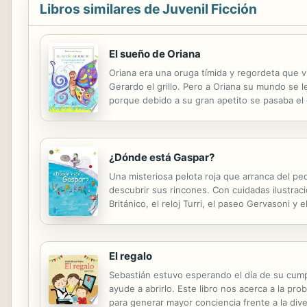
Libros similares de Juvenil Ficción
El sueño de Oriana
Oriana era una oruga tímida y regordeta que vi
Gerardo el grillo. Pero a Oriana su mundo se
porque debido a su gran apetito se pasaba el
transformación que le permitiría cumplir todo
¿Dónde está Gaspar?
Una misteriosa pelota roja que arranca del peq
descubrir sus rincones. Con cuidadas ilustraci
Británico, el reloj Turri, el paseo Gervasoni y
El regalo
Sebastián estuvo esperando el día de su cumple
ayude a abrirlo. Este libro nos acerca a la pro
para generar mayor conciencia frente a la dive