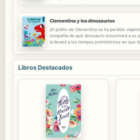
los chicos a la dificultad (en este caso motri
Clementina y los dinosaurios
¡El pollito de Clementina se ha perdido viajan
compañía de qué dinosaurio encontrará a su p
la llevará a los tiempos prehistóricos en que 
aventura de Clementina nos descubre a los di
Libros Destacados