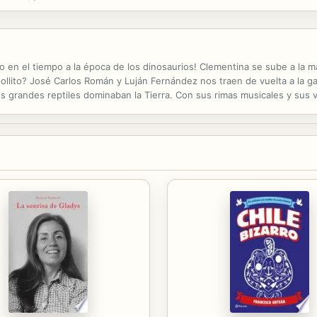
z, pero excelente metáfora para muchas otras) de un hermano o...
do en el tiempo a la época de los dinosaurios! Clementina se sube a la 
ollito? José Carlos Román y Luján Fernández nos traen de vuelta a la g
los grandes reptiles dominaban la Tierra. Con sus rimas musicales y sus 
nosaurios.