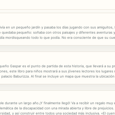
vía en un pequeño jardín y pasaba los días jugando con sus amiguitos, M
 le quedaba pequeño: soñaba con otros paisajes y diferentes aventuras 
 día mordisqueando todo lo que podía. No era consciente de que su cue
s sus sueños.
ueño Gaspar es el punto de partida de esta historia, que llevará a su pr
ones, este libro para niños mostrará a sus jóvenes lectores los lugares
 el palacio Baburizza. Al final se incluye un mapa que muestra la ubicació
 durante un largo año.¡Y finalmente llegó! Va a recibir un regalo muy e
blemática de la discapacidad con una mirada abierta y libre de prejuicios.
rsidad, y así construir entre todos una sociedad más inclusiva. «El cuen