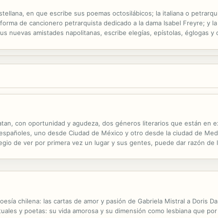
stellana, en que escribe sus poemas octosilábicos; la italiana o petrarqu
orma de cancionero petrarquista dedicado a la dama Isabel Freyre; y la 
 sus nuevas amistades napolitanas, escribe elegías, epístolas, églogas y 
s Elegías la Epístola a Boscán y las Églogas de Garcilaso
tan, con oportunidad y agudeza, dos géneros literarios que están en ext
 españoles, uno desde Ciudad de México y otro desde la ciudad de Medel
ilegio de ver por primera vez un lugar y sus gentes, puede dar razón de
s ese ojo ajeno, sensible a lo que la costumbre y la rutina no dejan ...
oesía chilena: las cartas de amor y pasión de Gabriela Mistral a Doris Da
ctuales y poetas: su vida amorosa y su dimensión como lesbiana que po