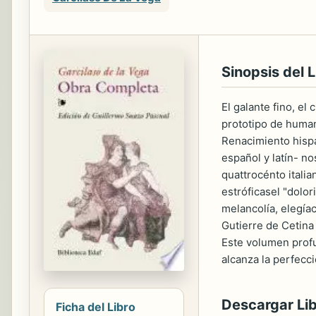
Sinopsis del L
El galante fino, el
prototipo de humani
Renacimiento hispá
español y latín- no
quattrocénto itali
estróficasel "dolo
melancolía, elegía
Gutierre de Cetina
Este volumen prof
alcanza la perfecc
Descargar Li
Ficha del Libro