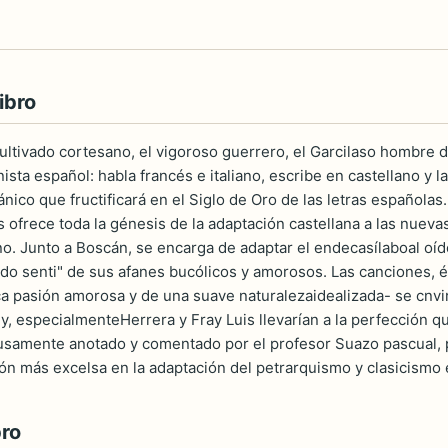
ibro
 cultivado cortesano, el vigoroso guerrero, el Garcilaso hombre d
sta español: habla francés e italiano, escribe en castellano y lat
nico que fructificará en el Siglo de Oro de las letras españolas
s ofrece toda la génesis de la adaptación castellana a las nueva
ano. Junto a Boscán, se encarga de adaptar el endecasílaboal oí
rido senti" de sus afanes bucólicos y amorosos. Las canciones, é
ca pasión amorosa y de una suave naturalezaidealizada- se cnv
 y, especialmenteHerrera y Fray Luis llevarían a la perfección
usamente anotado y comentado por el profesor Suazo pascual, 
ión más excelsa en la adaptación del petrarquismo y clasicismo e
bro