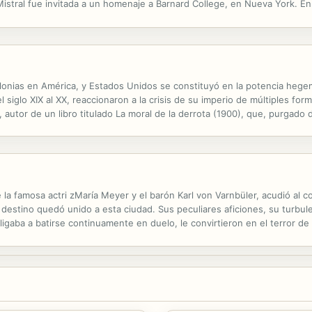
Mistral fue invitada a un homenaje a Barnard College, en Nueva York. En
rta en torno a la devoción compartida por Thomas Mann. Desde entonces.
nias en América, y Estados Unidos se constituyó en la potencia hegemó
el siglo XIX al XX, reaccionaron a la crisis de su imperio de múltiples fo
utor de un libro titulado La moral de la derrota (1900), que, purgado
 Morote proponía, en síntesis, no entender la derrota como el pretexto 
e la famosa actri zMaría Meyer y el barón Karl von Varnbüler, acudió al
u destino quedó unido a esta ciudad. Sus peculiares aficiones, su turbu
ligaba a batirse continuamente en duelo, le convirtieron en el terror d
tismo. Adquirió gran dominio del cuerpo y de la mente gracias al yoga,...