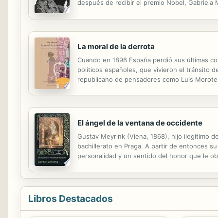
después de recibir el premio Nobel, Gabriela 
dos años más tarde le escribió la primera ca
La moral de la derrota
Cuando en 1898 España perdió sus últimas colo
políticos españoles, que vivieron el tránsito d
republicano de pensadores como Luis Morote, a
eugenésicos, sigue siendo lectura pertinente.
El ángel de la ventana de occidente
Gustav Meyrink (Viena, 1868), hijo ilegítimo d
bachillerato en Praga. A partir de entonces s
personalidad y un sentido del honor que le ob
consideraba clarividente y practicaba el espiri
Libros Destacados