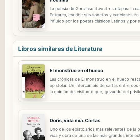
La poesía de Garcilaso, tuvo tres etapas: la ca
Petrarca, escribe sus sonetos y canciones en f
influido por los poetas clásicos Latinos y por
selección comprende: Sonetos Canciones Copla
Libros similares de Literatura
El monstruo en el hueco
Las crónicas de El monstruo en el hueco resca
epistolar. Un intercambio de cartas entre dos
la opinión del visitante que, gozando del priv
lugares, en especial, con su lugar de origen. E
Doris, vida mía. Cartas
Uno de los epistolarios más relevantes de la p
vida y obra de una de las más grandes intele