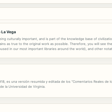
e La Vega
ng culturally important, and is part of the knowledge base of civilizat
ins as true to the original work as possible. Therefore, you will see the
ed in our most important libraries around the world), and other notatio
ssibly other nations. Within the United States, you may freely copy and
1918, es una versión resumida y editada de los "Comentarios Reales de lo
e la Universidad de Virginia.