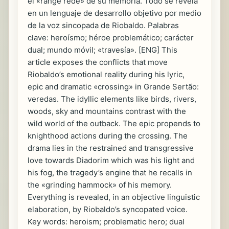
el «range rede» de su memoria. Todo se revela
en un lenguaje de desarrollo objetivo por medio
de la voz sincopada de Riobaldo. Palabras
clave: heroísmo; héroe problemático; carácter
dual; mundo móvil; «travesía». [ENG] This
article exposes the conflicts that move
Riobaldo’s emotional reality during his lyric,
epic and dramatic «crossing» in Grande Sertão:
veredas. The idyllic elements like birds, rivers,
woods, sky and mountains contrast with the
wild world of the outback. The epic propends to
knighthood actions during the crossing. The
drama lies in the restrained and transgressive
love towards Diadorim which was his light and
his fog, the tragedy’s engine that he recalls in
the «grinding hammock» of his memory.
Everything is revealed, in an objective linguistic
elaboration, by Riobaldo’s syncopated voice.
Key words: heroism; problematic hero; dual