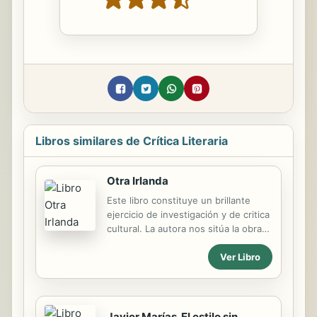
Libros similares de Crítica Literaria
Otra Irlanda
Este libro constituye un brillante
ejercicio de investigación y de critica
cultural. La autora nos sitúa la obra
poética de tres autoras irlandesas,
Ver Libro
Eavan Boland, Nuala Ní Dhomhnail y
Paula Meehan, en su entorno
ideológico y artístico, mostrando la
subversión efectuada por escritos y
artistas en su definición de una
Javier Marías. El estilo sin