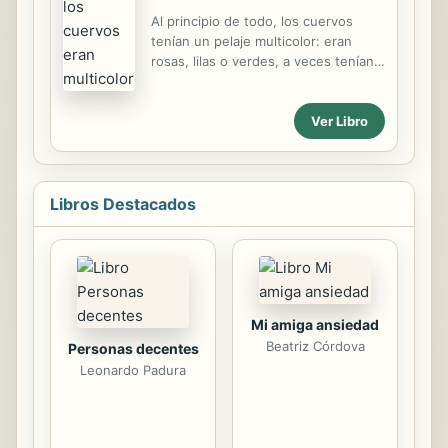
desigualdad, la rudeza, la soledad, el
Al principio de todo, los cuervos
sinsentido# Ospina busca los
tenían un pelaje multicolor: eran
orígenes de semejante precipicio, lo
rosas, lilas o verdes, a veces tenían
describe, lo deplora, pero al tiempo
topos o rayas según las diferentes
propone soluciones, muestra el
familias. Los cuervos vivían juntos y
camino hacia una recuperación de
Ver Libro
felices, pero un día un muñeco de
los valores perdidos y...
nieve hizo una pregunta fatídica:
"¿Cómo
Libros Destacados
Mi amiga ansiedad
Beatriz Córdova
Personas decentes
Leonardo Padura