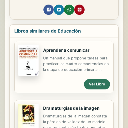
Libros similares de Educación
Aprender a comunicar
Un manual que propone tareas para
practicar las cuatro competencias en
la etapa de educación primaria:
expresión oral, expresión escrita,
comprensión lectora y comprensión
Ver Libro
auditiva. Con un planteamiento
pragmático-comunicativo, centrado
en el uso real y en la comunicación,
ofrece actividades estructuradas por
Dramaturgias de la imagen
destrezas con recomendaciones
sobre el nivel, objetivos,
Dramaturgias de la imagen constata
metodología, herramientas y una
la pérdida de validez de un modelo
evaluación orientativa. Las tareas se
de representación teatral que hizo