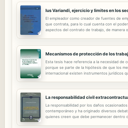
Ius Variandi, ejercicio y limites en los s
El empleador como creador de fuentes de empl
que contrata, para lo cual cuenta con el poder 
aspectos del contrato de trabajo, de manera ob
está regulada en la ley, y su desarrollo como f
Mecanismos de protección de los traba
Esta tesis hace referencia a la necesidad de co
porque se parte de la hipótesis de que los me
internacional existen instrumentos jurídicos 
igualdad de oportunidades y el trato justo a l
La responsabilidad civil extracontractua
La responsabilidad por los daños ocasionados 
contemporáneo y ha originado diversos debates
quienes creen que debe permanecer dentro del
conducta y proponen diversos criterios objetiv