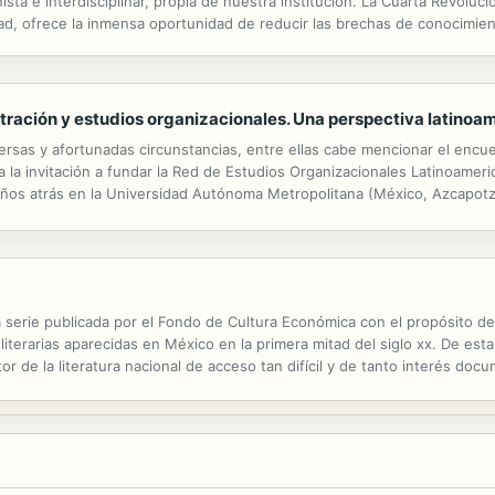
sta e interdisciplinar, propia de nuestra institución. La Cuarta Revoluc
dad, ofrece la inmensa oportunidad de reducir las brechas de conocimie
ién tener el efecto contrario. El lector y la lectora encontrarán...
ación y estudios organizacionales. Una perspectiva latinoa
versas y afortunadas circunstancias, entre ellas cabe mencionar el encu
la invitación a fundar la Red de Estudios Organizacionales Latinoameric
años atrás en la Universidad Autónoma Metropolitana (México, Azcapotza
 mencionar que hay un encuentro en temas, problemas, teorías,...
a serie publicada por el Fondo de Cultura Económica con el propósito d
s literarias aparecidas en México en la primera mitad del siglo xx. De est
r de la literatura nacional de acceso tan difícil y de tanto interés docum
esentación y una ficha descriptiva, y cada volumen va provisto de un...