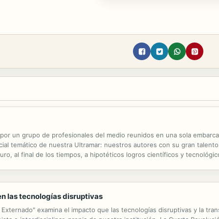
 por un grupo de profesionales del medio reunidos en una sola embarcac
ial temático de nuestra Ultramar: nuestros autores con su gran talento
uro, al final de los tiempos, a hipotéticos logros científicos y tecnológ
s mejores historias de Ciencia Ficción que te dejarán sorprendido, que
en las tecnologías disruptivas
l Externado" examina el impacto que las tecnologías disruptivas y la tran