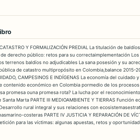
ibro
CATASTRO Y FORMALIZACIÓN PREDIAL La titulación de baldíos y
 de derecho público: retos para su correctaimplementación Los
s terrenos baldíos no adjudicables La sana posesión y su acredit
a pública de catastro multipropósito en Colombia,balance 2015-2
ADO, CAMPESINOS E INDÍGENAS La economía del cuidado y su 
de contenido económico en Colombia pormedio de los procesos de
lsa promesa ouna promesa rota? La lucha por el reconocimiento 
e Santa Marta PARTE III MEDIOAMBIENTE Y TIERRAS Función ecoló
Desarrollo rural integral y sus relaciones con ecosistemasest
nasmarino-costeras PARTE IV JUSTICIA Y REPARACIÓN DE VÍCTI
tición para las víctimas: algunas apuestas, retos y oportunidade