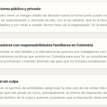
ectores público y privado
eo tiene un margen amplio de decisión sobre la forma como puede orga
de subordinación y, derivado de ello, con el ius variandi, que es la facu
jetiva y con miras a cumplir ciertos fines de la organización. En la medi
igura jurídica ha estado en la jurisprudencia, es importante conocer lo...
jadores con responsabilidades familiares en Colombia
nciliar la vida familiar y la vida laboral de quienes son trabajadores con
canismos jurídicos que existen en Colombia para este fin se consideran i
que promueven y brindan alternati-vas para que los Estados establezcan p
os trabajadores con obligaciones familiares, por cuanto estos son factore
l sin culpa
en el ejercicio de actividades peligrosas ha sido uno de los temas más c
 que han girado en torno, principalmente, al criterio de imputación de 
 dominio de la culpa y quienes consideran que la imputación debe pres
os para fundamentarla. En esta obra se afronta la temática de la respons