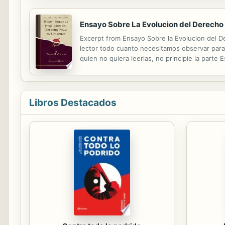
Ensayo Sobre La Evolucion del Derecho 
Excerpt from Ensayo Sobre la Evolucion del D
lector todo cuanto necesitamos observar para 
quien no quiera leerlas, no principie la part
more at www.forgottenbooks.com This book is 
Libros Destacados