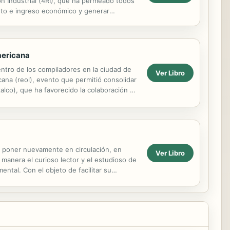
ión Industrial (4RI), que ha permeado todos
nto e ingreso económico y generar
mericana
entro de los compiladores en la ciudad de
Ver Libro
ana (reol), evento que permitió consolidar
lco), que ha favorecido la colaboración en
e poner nuevamente en circulación, en
Ver Libro
a manera el curioso lector y el estudioso de
ental. Con el objeto de facilitar su