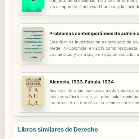
conjunto de la sociedad, bajo una lente humani
los campos de la actividad humana y la socie
progreso social y democrático, pero puede tamb
Problemas contemporáneos de administr
Este libro de investigación es producto de di
Medellín (Colombia) en 2019 como respuesta a 
una amistad y un trabajo en equipo iniciados 
diversos proyectos editoriales. También cabe
Alcancía, 1933. Fábula, 1934
Revistas literarias mexicanas modernas es un
ediciones facsimilares, las principales revista
nuestras letras tendrán a su alcance este secto
consulta, cada revista va precedida por una pr
Libros similares de Derecho