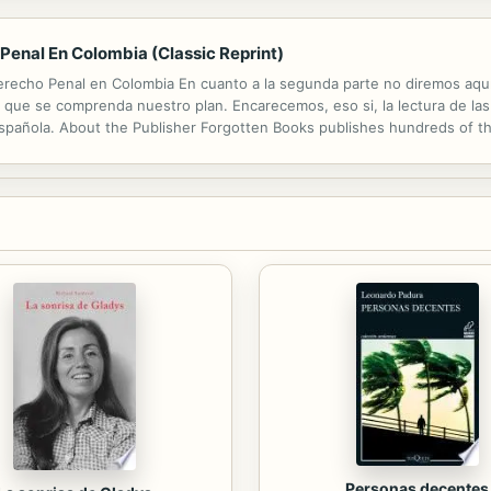
Penal En Colombia (Classic Reprint)
erecho Penal en Colombia En cuanto a la segunda parte no diremos aquí 
que se comprenda nuestro plan. Encarecemos, eso si, la lectura de las 
e Española. About the Publisher Forgotten Books publishes hundreds of t
a reproduction of an important historical work. Forgotten Books uses.
Personas decentes