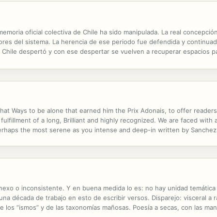
memoria oficial colectiva de Chile ha sido manipulada. La real concepción
ores del sistema. La herencia de ese periodo fue defendida y continuad
e, Chile despertó y con ese despertar se vuelven a recuperar espacios pa
elión ideológica comunitaria y recuperativa de la memoria popular. Este
 that Ways to be alone that earned him the Prix Adonais, to offer readers
lfillment of a long, Brilliant and highly recognized. We are faced with a c
rhaps the most serene as you intense and deep-in written by Sanchez Ro
irretrica unique and unmistakable of the poet's work under a different.
xo o inconsistente. Y en buena medida lo es: no hay unidad temática 
na década de trabajo en esto de escribir versos. Disparejo: visceral a ra
 los “ismos” y de las taxonomías mañosas. Poesía a secas, con las mano