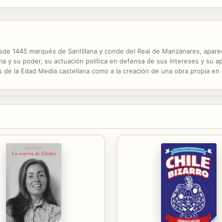
sde 1445 marqués de Santillana y conde del Real de Manzanares, apar
a y su poder, su actuación política en defensa de sus intereses y su ape
ras de la Edad Media castellana como a la creación de una obra propia e
y amplia selección de su poesía, que comprende un nutrido grupo de can