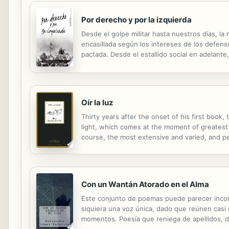
Por derecho y por la izquierda
Desde el golpe militar hasta nuestros días, la 
encasillada según los intereses de los defens
pactada. Desde el estallido social en adelant
poner una bandera representativa, hasta la reb
Oír la luz
Thirty years after the onset of his first book,
light, which comes at the moment of greatest fu
course, the most extensive and varied, and pe
transparency, accuracy and other elements ant
Con un Wantán Atorado en el Alma
Este conjunto de poemas puede parecer incone
siquiera una voz única, dado que reúnen casi u
momentos. Poesía que reniega de apellidos, de