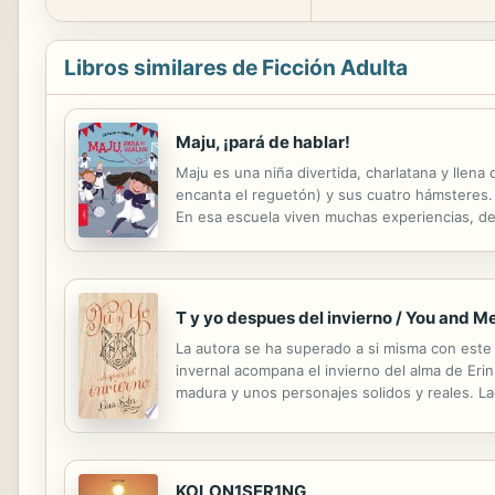
Libros similares de Ficción Adulta
Maju, ¡pará de hablar!
Maju es una niña divertida, charlatana y llena
encanta el reguetón) y sus cuatro hámsteres. 
En esa escuela viven muchas experiencias, de 
divertida y graciosa. Conocé esta historia lle
T y yo despues del invierno / You and M
La autora se ha superado a si misma con este 
invernal acompana el invierno del alma de Er
madura y unos personajes solidos y reales. La
KOLON1SER1NG