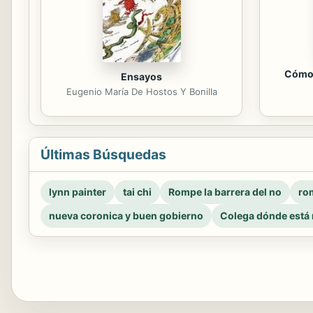
Cómo 
Ensayos
Eugenio María De Hostos Y Bonilla
Últimas Búsquedas
lynn painter
tai chi
Rompe la barrera del no
rom
nueva coronica y buen gobierno
Colega dónde está 