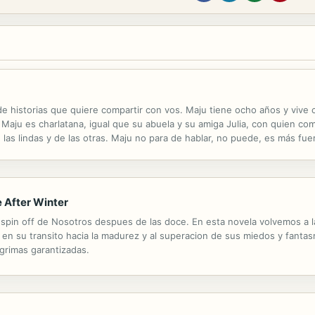
 de historias que quiere compartir con vos. Maju tiene ocho años y vive 
Maju es charlatana, igual que su abuela y su amiga Julia, con quien co
las lindas y de las otras. Maju no para de hablar, no puede, es más fu
na de humor y travesuras.
e After Winter
spin off de Nosotros despues de las doce. En esta novela volvemos a la
in en su transito hacia la madurez y al superacion de sus miedos y fan
grimas garantizadas.