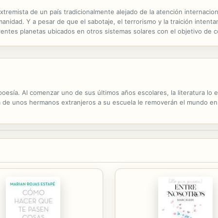
tremista de un país tradicionalmente alejado de la atención internacio
manidad. Y a pesar de que el sabotaje, el terrorismo y la traición intent
rentes planetas ubicados en otros sistemas solares con el objetivo de co
edencias y talentos, que tendrán que enfrentarse no solo a un entorno
poesía. Al comenzar uno de sus últimos años escolares, la literatura lo
a de unos hermanos extranjeros a su escuela le removerán el mundo en 