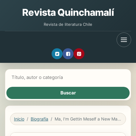
Revista Quinchamalí
Revista de literatura Chile
Buscar libros
Inicio
Biografía
Ma, I'm Gettin Meself a New Mammy