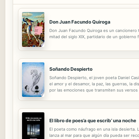
Don Juan Facundo Quiroga
Don Juan Facundo Quiroga es un cancionero tra
mitad del siglo XIX, partidario de un gobierno 
Soñando Despierto
Soñando Despierto, el joven poeta Daniel Cas
el amor y el desamor, la paz, las guerras, la 
por las emociones que transmiten sus versos 
Leyenda (Novela).
El libro de poes’a que escrib’ una noche
El poeta como náufrago en una isla desierta.
lanza al mar para que algún día pueda ser reco