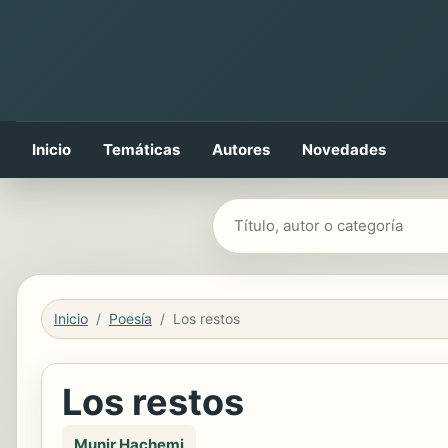
Inicio
Temáticas
Autores
Novedades
Buscar libros
Inicio
Poesía
Los restos
Los restos
Munir Hachemi