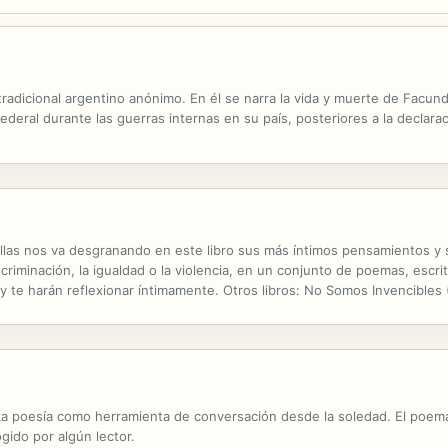
dicional argentino anónimo. En él se narra la vida y muerte de Facundo
federal durante las guerras internas en su país, posteriores a la declar
illas nos va desgranando en este libro sus más íntimos pensamientos y
discriminación, la igualdad o la violencia, en un conjunto de poemas, es
y te harán reflexionar íntimamente. Otros libros: No Somos Invencibles
 La poesía como herramienta de conversación desde la soledad. El poe
gido por algún lector.