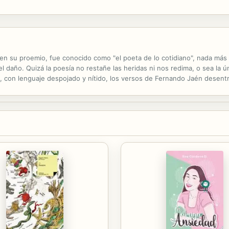
en su proemio, fue conocido como "el poeta de lo cotidiano", nada más c
 daño. Quizá la poesía no restañe las heridas ni nos redima, o sea la 
ia, con lenguaje despojado y nítido, los versos de Fernando Jaén desentr
io a cicatriz una historia de amor que lo es —además— al poema...