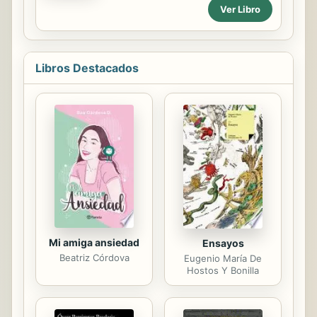
pugilato precisa de algo más que un
Ver Libro
buen uppercut, necesita algo que
brille. Un nombre sugerente, por
ejemplo. Por su cabeza rapada
algunos la llaman Black Kojac, pero
Libros Destacados
como no tiene padrinos, Marian no
va a aceptar que nadie elija su
nombre. Tampoco quiere, como
hicieron otras antes y también
después que ella, un mote que se
refiera a su padre. No quiere ser
sobre el ring La hija del Minero, ni La
hija del Predicador. Ella anhela un
bautizo de hombre:...
Mi amiga ansiedad
Ensayos
Beatriz Córdova
Eugenio María De
Hostos Y Bonilla