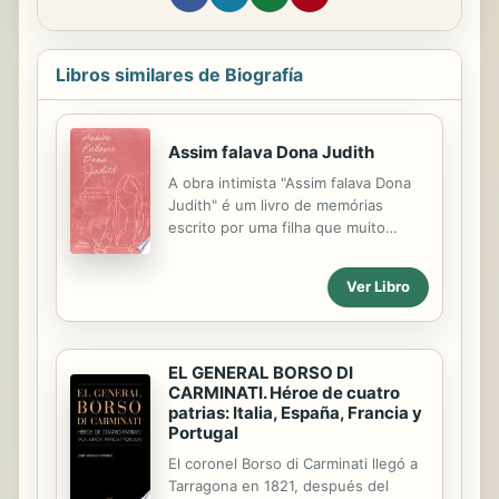
Libros similares de Biografía
Assim falava Dona Judith
A obra intimista "Assim falava Dona
Judith" é um livro de memórias
escrito por uma filha que muito
observava a rotina, comportamento e
linguagem da sua mãe. Relatar cada
Ver Libro
história foi uma forma que a autora
encontrou para superar a saudade
da sua mãe e homenagear aquela
que faleceu precocemente sem ver a
EL GENERAL BORSO DI
filha caçula crescer e vencer!
CARMINATI. Héroe de cuatro
patrias: Italia, España, Francia y
Portugal
El coronel Borso di Carminati llegó a
Tarragona en 1821, después del