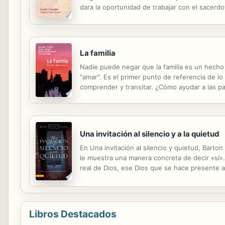
dara la oportunidad de trabajar con el sacerdot
"Through Death to Life." (Ave Maria Press publ
La familia
Nadie puede negar que la familia es un hecho 
"amar". Es el primer punto de referencia de l
comprender y transitar. ¿Cómo ayudar a las p
sean cada día más semejantes a la de nuestro 
Una invitación al silencio y a la quietud
En Una invitación al silencio y quietud, Barto
le muestra una manera concreta de decir «sí».
real de Dios, ese Dios que se hace presente a 
con Dios, lejos de las exigencias y el ruido de 
Libros Destacados