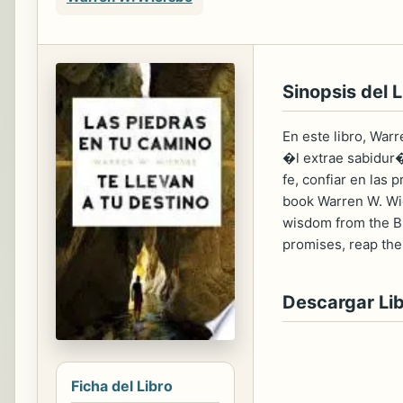
Sinopsis del L
En este libro, Wa
�l extrae sabidur�
fe, confiar en las
book Warren W. Wie
wisdom from the Bib
promises, reap the 
Descargar Li
Ficha del Libro