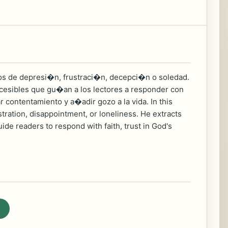
os de depresi�n, frustraci�n, decepci�n o soledad.
accesibles que gu�an a los lectores a responder con
 contentamiento y a�adir gozo a la vida. In this
tration, disappointment, or loneliness. He extracts
uide readers to respond with faith, trust in God's