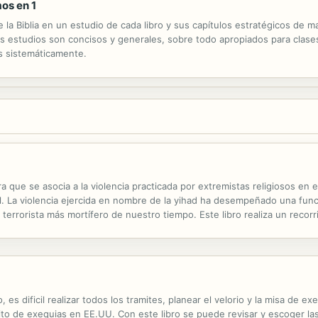
mos en 1
de la Biblia en un estudio de cada libro y sus capítulos estratégicos de
os estudios son concisos y generales, sobre todo apropiados para clase
s sistemáticamente.
bra que se asocia a la violencia practicada por extremistas religiosos 
La violencia ejercida en nombre de la yihad ha desempeñado una función
o terrorista más mortífero de nuestro tiempo. Este libro realiza un recorri
ios del siglo XXI, centrándose sobre todo en sus manifestaciones ...
s dificil realizar todos los tramites, planear el velorio y la misa de ex
Rito de exequias en EE.UU. Con este libro se puede revisar y escoger las