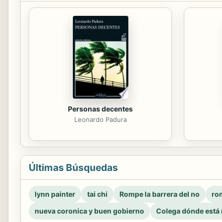
Personas decentes
Leonardo Padura
Últimas Búsquedas
lynn painter
tai chi
Rompe la barrera del no
rom
nueva coronica y buen gobierno
Colega dónde está 