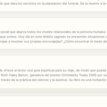
e que dara los servicios en la planeacion del funeral. De la muerte a la v
ishes the English language edition.) Through Death to Life "De la...
social que abarca todos los niveles relacionales de la persona humana. 
o que somos. Hoy día en este ámbito sagrado se presentan situaciones c
arejas a resolver sus propias encrucijadas? ¿Cómo encontrar el modo de
Dios, uno y trino? ¿Qué más podemos regalarles los padres a nuestros h
n le ofrece al lector una guía espiritual para su viaje, de modo que pued
 Ruth Haley Barton, ganadora del premio Christianity Today 2005 por su 
través de la práctica del silencio y la quietud. Su libro es una invitaci
la vida cotidiana. Es un llamado a la aventura de vivir una ...