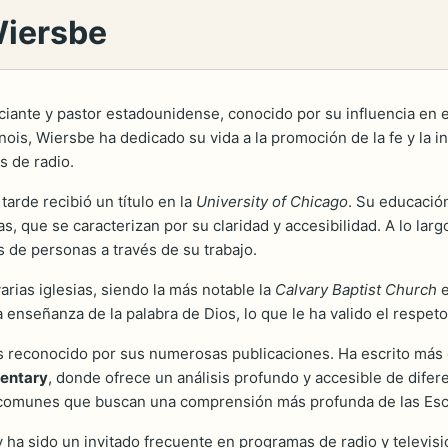
Wiersbe
iante y pastor estadounidense, conocido por su influencia en e
nois, Wiersbe ha dedicado su vida a la promoción de la fe y la i
s de radio.
tarde recibió un título en la
University of Chicago
. Su educació
s, que se caracterizan por su claridad y accesibilidad. A lo larg
s de personas a través de su trabajo.
rias iglesias, siendo la más notable la
Calvary Baptist Church
e
a enseñanza de la palabra de Dios, lo que le ha valido el respe
 reconocido por sus numerosas publicaciones. Ha escrito más d
mentary
, donde ofrece un análisis profundo y accesible de difere
es comunes que buscan una comprensión más profunda de las Escr
ha sido un invitado frecuente en programas de radio y televisi