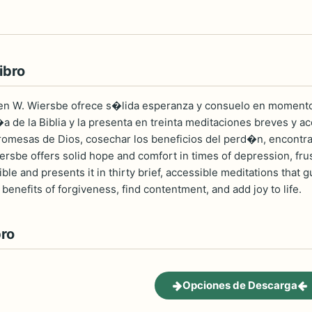
ibro
rren W. Wiersbe ofrece s�lida esperanza y consuelo en moment
a de la Biblia y la presenta en treinta meditaciones breves y 
 promesas de Dios, cosechar los beneficios del perd�n, encontrar
rsbe offers solid hope and comfort in times of depression, frus
le and presents it in thirty brief, accessible meditations that g
benefits of forgiveness, find contentment, and add joy to life.
bro
Opciones de Descarga