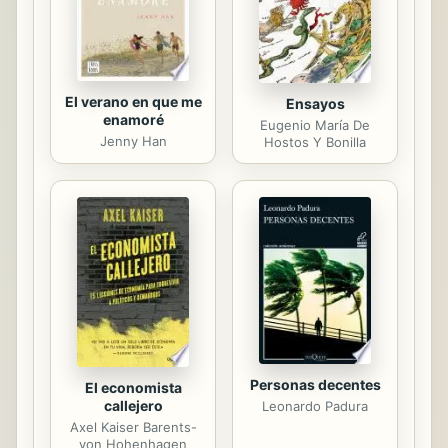
tierra". Una intrigante historia,
trabajada con distintas ...
El verano en que me
Ensayos
enamoré
Eugenio María De
Jenny Han
Hostos Y Bonilla
Personas decentes
El economista
callejero
Leonardo Padura
Axel Kaiser Barents-
von Hohenhagen