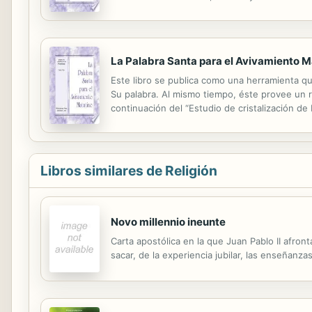
ellos serán equipados para profetizar en las re
La Palabra Santa para el Avivamiento M
Este libro se publica como una herramienta qu
Su palabra. Al mismo tiempo, éste provee un re
continuación del “Estudio de cristalización de
en su ser, y así ellos serán equipados para profe
Libros similares de Religión
Novo millennio ineunte
Carta apostólica en la que Juan Pablo II afron
sacar, de la experiencia jubilar, las enseñanz