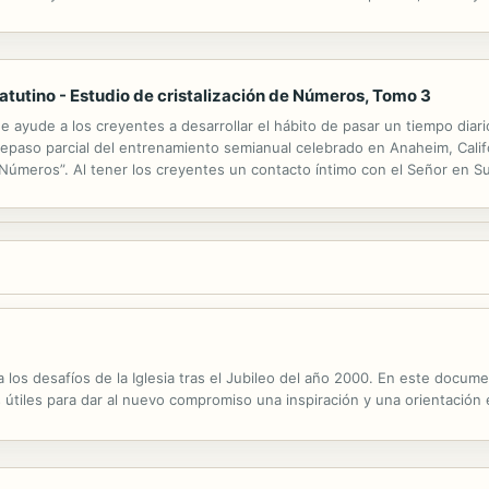
uniones de la iglesia a fin de edificar el Cuerpo de Cristo.
atutino - Estudio de cristalización de Números, Tomo 3
e ayude a los creyentes a desarrollar el hábito de pasar un tiempo diar
paso parcial del entrenamiento semianual celebrado en Anaheim, Californi
 Números”. Al tener los creyentes un contacto íntimo con el Señor en Su 
tizar en las reuniones de la iglesia a fin de edificar el ...
ta los desafíos de la Iglesia tras el Jubileo del año 2000. En este docu
as útiles para dar al nuevo compromiso una inspiración y una orientación 