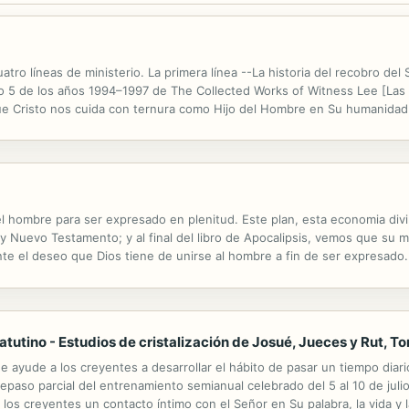
ro líneas de ministerio. La primera línea --La historia del recobro del S
omo 5 de los años 1994–1997 de The Collected Works of Witness Lee [Las
ue Cristo nos cuida con ternura como Hijo del Hombre en Su humanidad
ara nuevos creyentes-- continúa con los capítulos 19 y 20 de...
 el hombre para ser expresado en plenitud. Este plan, esta economia div
 y Nuevo Testamento; y al final del libro de Apocalipsis, vemos que su
mente el deseo que Dios tiene de unirse al hombre a fin de ser expresad
 Dios, desde su inicio -- cuando Dios crea al hombre en Genesis -- hasta
tutino - Estudios de cristalización de Josué, Jueces y Rut, T
e ayude a los creyentes a desarrollar el hábito de pasar un tiempo diar
epaso parcial del entrenamiento semianual celebrado del 5 al 10 de juli
 los creyentes un contacto íntimo con el Señor en Su palabra, la vida y l