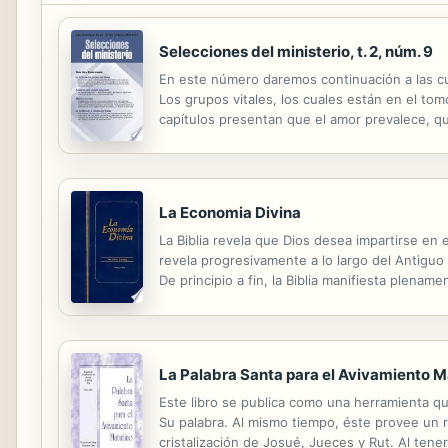
Selecciones del ministerio, t. 2, núm. 9
En este número daremos continuación a las cuat
Los grupos vitales, los cuales están en el t
capítulos presentan que el amor prevalece, q
en Su divinidad. La segunda línea --Palabras p
La Economia Divina
La Biblia revela que Dios desea impartirse en
revela progresivamente a lo largo del Antiguo
De principio a fin, la Biblia manifiesta plena
presenta en detalle el fluir de la economia de
La Palabra Santa para el Avivamiento Ma
Este libro se publica como una herramienta qu
Su palabra. Al mismo tiempo, éste provee un r
cristalización de Josué, Jueces y Rut. Al tener