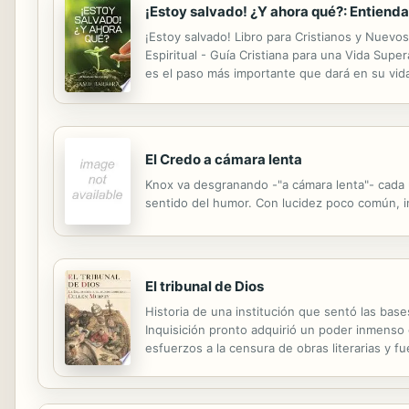
¡Estoy salvado! ¿Y ahora qué?: Entienda
¡Estoy salvado! Libro para Cristianos y Nuevo
Espiritual - Guía Cristiana para una Vida Supe
es el paso más importante que dará en su vi
viaje hacia la luz y lo que implica ahora su rela
El Credo a cámara lenta
Knox va desgranando -"a cámara lenta"- cada una
sentido del humor. Con lucidez poco común, i
El tribunal de Dios
Historia de una institución que sentó las bases
Inquisición pronto adquirió un poder inmenso c
esfuerzos a la censura de obras literarias y f
historiador Cullen Murphy, este tribunal sent