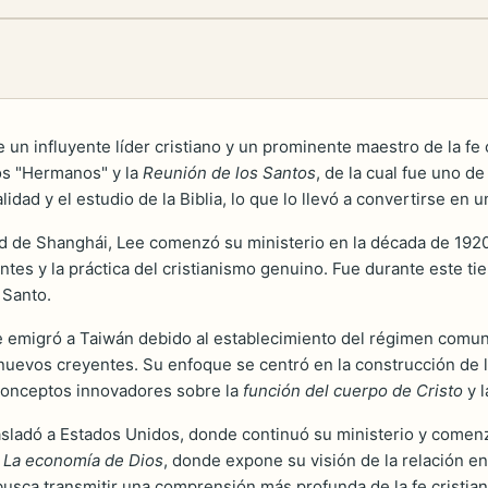
e
 un influyente líder cristiano y un prominente maestro de la fe c
os "Hermanos" y la
Reunión de los Santos
, de la cual fue uno 
dad y el estudio de la Biblia, lo que lo llevó a convertirse en u
d de Shanghái, Lee comenzó su ministerio en la década de 192
entes y la práctica del cristianismo genuino. Fue durante este
u Santo.
Lee emigró a Taiwán debido al establecimiento del régimen comun
 nuevos creyentes. Su enfoque se centró en la construcción de 
conceptos innovadores sobre la
función del cuerpo de Cristo
y l
sladó a Estados Unidos, donde continuó su ministerio y comenzó
s
La economía de Dios
, donde expone su visión de la relación e
, busca transmitir una comprensión más profunda de la fe cristiana