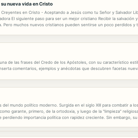
 su nueva vida en Cristo
s Creyentes en Cristo - Aceptando a Jesús como tu Señor y Salvador Libr
radora El siguiente paso para ser un mejor cristiano Recibir la salvació
da. Pero muchos nuevos cristianos pueden sentirse un poco perdidos y
ción con el Padre, el Hijo y el Espíritu Santo. La autora Jamie...
 de las frases del Credo de los Apóstoles, con su característico estilo,
nserta comentarios, ejemplos y anécdotas que descubren facetas nuevas
 del mundo político moderno. Surgida en el siglo XIII para combatir a los 
omo garante, primero, de la ortodoxia, y luego de la "limpieza" religios
ue perdiendo importancia política con rapidez creciente. Sin embargo, su
ó las bases del mundo moderno al comprender el poder de la...