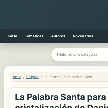
Inicio
Temáticas
Autores
Novedades
Buscar libros
Inicio
Religión
La Palabra Santa para el Avivamiento Matutino - Estudio de cristalización de Daniel y Zacarías, Tomo 2
La Palabra Santa para
cristalización de Dani