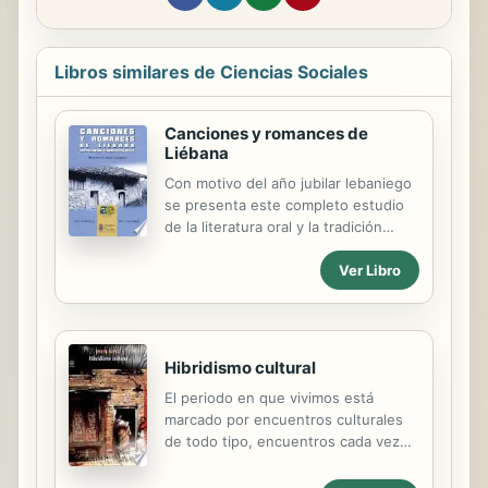
Libros similares de Ciencias Sociales
Canciones y romances de
Liébana
Con motivo del año jubilar lebaniego
se presenta este completo estudio
de la literatura oral y la tradición
musical de Liébana donde se
Ver Libro
examinan detenidamente las
tonadas, los romances y sus cantos
religiosos, atendiendo por igual a la
parte poética y a la musical.
Hibridismo cultural
El periodo en que vivimos está
marcado por encuentros culturales
de todo tipo, encuentros cada vez
más frecuentes e intensos. Sin
embargo, reaccionamos ante ello. es