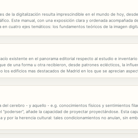
nes de la digitalización resulta imprescindible en el mundo de hoy, des
ráfico. Este manual, con una exposición clara y ordenada acompañada de
 en cuatro ejes temáticos: los fundamentos teóricos de la imagen digital
os ofrecen una información práctica completando aquellos aspectos...
acío existente en el panorama editorial respecto al estudio e inventario 
ue de una forma u otra recibieron, desde patrones eclécticos, la influen
o los edificios mas destacados de Madrid en los que se aprecian aspe
hasta simples ejemplos de detalles ornamentales. Reflejando el sentido
 del cerebro - y aquello - e.g. conocimientos físicos y sentimientos fil
l "poderser", añade la capacidad de proyectar proyectándose. Esta ca
nda y por la herencia cultural: tales condicionamientos no anulan, sin e
ión. Ésta con su realidad nos desazona y nos ponemos entonces a...