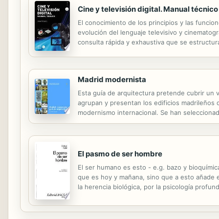
Cine y televisión digital. Manual técnico
El conocimiento de los principios y las funcio
evolución del lenguaje televisivo y cinematog
consulta rápida y exhaustiva que se estructura
la postproducción y la distribución. Los anex
Madrid modernista
Esta guía de arquitectura pretende cubrir un v
agrupan y presentan los edificios madrileños q
modernismo internacional. Se han seleccionad
grandes creaciones del modernismo madrileño 
El pasmo de ser hombre
El ser humano es esto - e.g. bazo y bioquímica
que es hoy y mañana, sino que a esto añade e
la herencia biológica, por la psicología profu
puede ser. Vivimos inexorablemente en situac