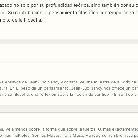
tacado no solo por su profundidad teórica, sino también por s
idad. Su contribución al pensamiento filosófico contemporáneo 
ito de la filosofía.
 ensayos de Jean-Luc Nancy y constituye una muestra de su originalid
 literatura. En El peso de un pensamiento, Jean-Luc Nancy nos ofrece un 
ía su filosofía: una reflexión sobre la noción de sentido («El sentido 
l arte después del «fin del arte» («Hegel presenta de hecho el...
a. Vela menos sobre la forma que sobre la fuerza. O, más exactamente:
formas múltiples. Son las Musas, no la Musa. Aunque su nombre haya podid