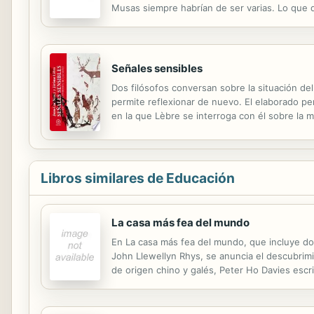
Musas siempre habrían de ser varias. Lo que d
no hacen sino prestar su nombre, ese nombre mu
Señales sensibles
Dos filósofos conversan sobre la situación del
permite reflexionar de nuevo. El elaborado 
en la que Lèbre se interroga con él sobre la m
obras, la relación del arte con la técnica, la h
Libros similares de Educación
La casa más fea del mundo
En La casa más fea del mundo, que incluye dos
John Llewellyn Rhys, se anuncia el descubrimi
de origen chino y galés, Peter Ho Davies escri
estas herencias. Moviéndose con fluidez desd