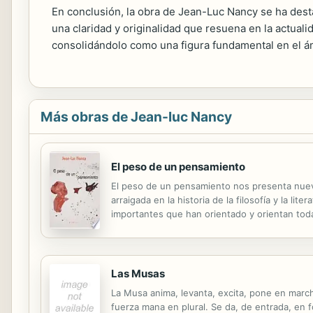
En conclusión, la obra de Jean-Luc Nancy se ha des
una claridad y originalidad que resuena en la actual
consolidándolo como una figura fundamental en el ámb
Más obras de Jean-luc Nancy
El peso de un pensamiento
El peso de un pensamiento nos presenta nueve
arraigada en la historia de la filosofía y la
importantes que han orientado y orientan todav
O bien: su finición misma es sin fin»), sobre e
Las Musas
La Musa anima, levanta, excita, pone en march
fuerza mana en plural. Se da, de entrada, en 