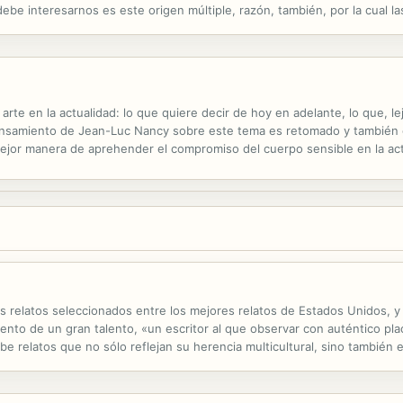
ebe interesarnos es este origen múltiple, razón, también, por la cual 
ltiplicado desde el inicio, para titular esta pregunta: ¿por qué hay...
 arte en la actualidad: lo que quiere decir de hoy en adelante, lo que, l
pensamiento de Jean-Luc Nancy sobre este tema es retomado y también 
ejor manera de aprehender el compromiso del cuerpo sensible en la activ
istoria, su modulación en las artes tradicionales y nuevas, su posición...
 relatos seleccionados entre los mejores relatos de Estados Unidos, y
ento de un gran talento, «un escritor al que observar con auténtico pla
be relatos que no sólo reflejan su herencia multicultural, sino también 
e el presente hasta el pasado, desde Coventry hasta Kuala Lumpur, des