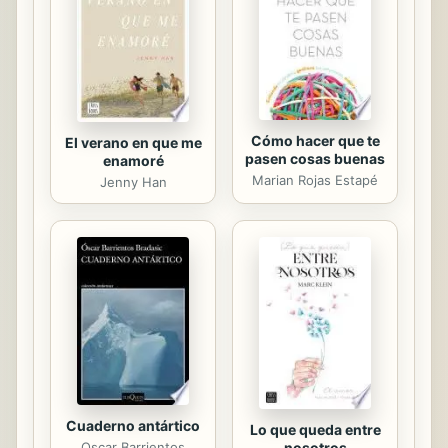
los edificios, así como de planos y
dibujos arquitectónicos. Un libro de
referencia accesible para el
arquitecto y el público...
Cómo hacer que te
El verano en que me
pasen cosas buenas
enamoré
Marian Rojas Estapé
Jenny Han
Cuaderno antártico
Lo que queda entre
Oscar Barrientos
nosotros