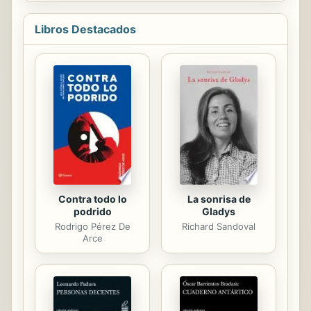
arriba, esta no duda ni un segundo
en buscar represalia. Para su
Libros Destacados
sorpresa, el enigmático chico nuevo
del instituto le ofrece ayuda para
vengarse. ¿Qué razones tiene él
para desearle ningún mal a Harrison?
Poco a poco, Vanessa descubrirá el
pasado oculto de Kai y la causa de su
rencor. Pero mientras urden su
complot y ponen en marcha el
plan,...
Contra todo lo
La sonrisa de
podrido
Gladys
Rodrigo Pérez De
Richard Sandoval
Arce