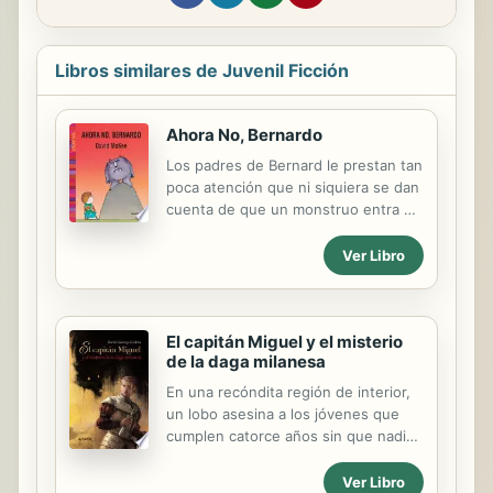
Libros similares de Juvenil Ficción
Ahora No, Bernardo
Los padres de Bernard le prestan tan
poca atención que ni siquiera se dan
cuenta de que un monstruo entra en
la casa y toma su lugar.
Ver Libro
El capitán Miguel y el misterio
de la daga milanesa
En una recóndita región de interior,
un lobo asesina a los jóvenes que
cumplen catorce años sin que nadie
pueda detenerlo. Hasta ahora sólo
había atacado a campesinos, pero
Ver Libro