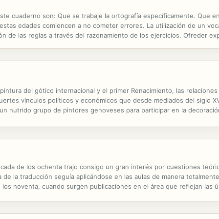
ste cuaderno son: Que se trabaje la ortografía específicamente. Que en
estas edades comiencen a no cometer errores. La utilización de un vocab
ción de las reglas a través del razonamiento de los ejercicios. Ofreder e
tar gran variedad de ejercicios, para que los alumnos no se aburran...
 pintura del gótico internacional y el primer Renacimiento, las relacione
 fuertes vínculos políticos y económicos que desde mediados del siglo XV
a un nutrido grupo de pintores genoveses para participar en la decoraci
istas, obras y materiales de procedencia genovesa hacia la Península...
écada de los ochenta trajo consigo un gran interés por cuestiones teóri
e la traducción seguía aplicándose en las aulas de manera totalmente tr
de los noventa, cuando surgen publicaciones en el área que reflejan las 
apié en la necesidad de que el alumno protagonice su...