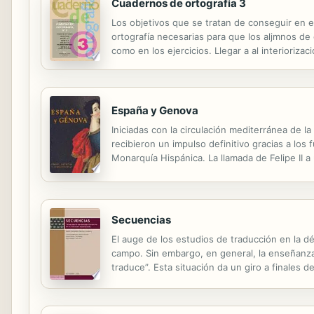
Cuadernos de ortografía 3
Los objetivos que se tratan de conseguir en e
ortografía necesarias para que los aljmnos de 
como en los ejercicios. Llegar a al interioriza
los alumnos, con abundancia de ejemplos. Apor
España y Genova
Iniciadas con la circulación mediterránea de la
recibieron un impulso definitivo gracias a los
Monarquía Hispánica. La llamada de Felipe II 
de los primeros hitos de un largo flujo de art
Secuencias
El auge de los estudios de traducción en la d
campo. Sin embargo, en general, la enseñanza d
traduce”. Esta situación da un giro a finales 
metodología pedagógica. En ellas se hace hinc