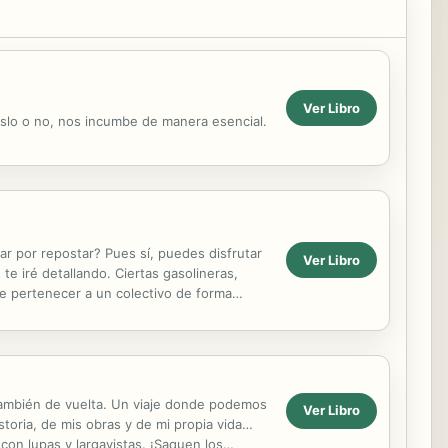
Ver Libro
slo o no, nos incumbe de manera esencial.
r por repostar? Pues sí, puedes disfrutar
Ver Libro
 iré detallando. Ciertas gasolineras,
de pertenecer a un colectivo de forma
 COSTE 0 Si, ...
y también de vuelta. Un viaje donde podemos
Ver Libro
storia, de mis obras y de mi propia vida…
con lupas y largavistas. ¡Saquen los