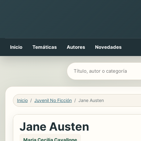
Inicio
Temáticas
Autores
Novedades
Buscar libros
Inicio
Juvenil No Ficción
Jane Austen
Jane Austen
Maria Cecilia Cavallone