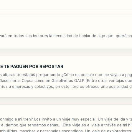
rá en todos sus lectores la necesidad de hablar de algo que, querámo
E TE PAGUEN POR REPOSTAR
as alturas te estarás preguntando ¿Cómo es posible que me vayan a paga
solineras Cepsa como en Gasolineras GALP (Entre otras ventajas que te
tos a empresas y colectivos, en este libro os ofrezco una posibilidad 
las tarjetas de descuento de estas gasolineras y todas las ventajas. CON
conmigo a mi tren? Los invito a un viaje muy especial. Un viaje de ida 
l tiempo que tengamos ganas... Este viaje es el viaje a través de mi hi
ambullidas, manchas y personajes escondidos. Un viaje de exploradores 