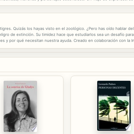
igres. Quizás los hayas visto en el zoológico. ¿Pero has oído hablar d
eligro de extinción. Su timidez hace que estudiarlos sea un desafío para
les y por qué necesitan nuestra ayuda. Creado en colaboración con la I
ilidades de lectura de los estudiantes mientras despierta su curiosidad s