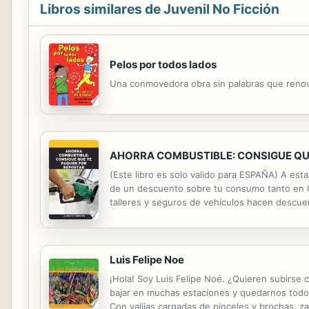
Libros similares de Juvenil No Ficción
Pelos por todos lados
Una conmovedora obra sin palabras que renova
AHORRA COMBUSTIBLE: CONSIGUE QU
(Este libro es solo valido para ESPAÑA) A est
de un descuento sobre tu consumo tanto en Ga
talleres y seguros de vehículos hacen descuen
totalmente gratuita, que te permitirá obtener 
Luis Felipe Noe
¡Hola! Soy Luis Felipe Noé. ¿Quieren subirse 
bajar en muchas estaciones y quedarnos todo e
Con valijas cargadas de pinceles y brochas, z