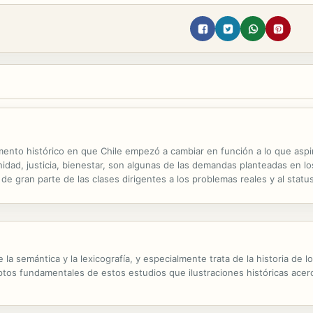
nto histórico en que Chile empezó a cambiar en función a lo que aspira
gnidad, justicia, bienestar, son algunas de las demandas planteadas en l
d de gran parte de las clases dirigentes a los problemas reales y al stat
imensiones se alzaron nuevamente a señalar sus requerimientos y tambi
a
la semántica y la lexicografía, y especialmente trata de la historia de l
tos fundamentales de estos estudios que ilustraciones históricas acerca