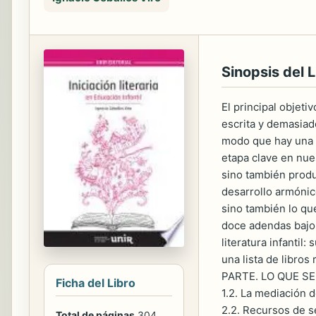
Sinopsis del L
El principal objet
escrita y demasiado
modo que hay una r
etapa clave en nues
sino también produc
desarrollo armónic
sino también lo qu
doce adendas bajo 
literatura infantil:
una lista de libr
PARTE. LO QUE SE
Ficha del Libro
1.2. La mediación
2.2. Recursos de se
Total de páginas
304