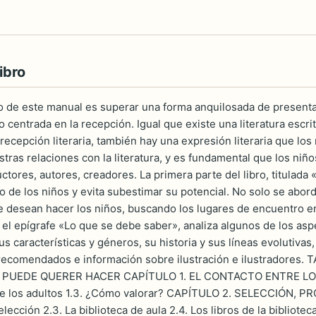
ibro
ivo de este manual es superar una forma anquilosada de presenta
 centrada en la recepción. Igual que existe una literatura escrit
ecepción literaria, también hay una expresión literaria que los 
tras relaciones con la literatura, y es fundamental que los niñ
tores, autores, creadores. La primera parte del libro, titulada
o de los niños y evita subestimar su potencial. No solo se abord
e desean hacer los niños, buscando los lugares de encuentro en
el epígrafe «Lo que se debe saber», analiza algunos de los asp
 sus características y géneros, su historia y sus líneas evolutiva
os recomendados e información sobre ilustración e ilustrador
 PUEDE QUERER HACER CAPÍTULO 1. EL CONTACTO ENTRE LOS NIÑ
 de los adultos 1.3. ¿Cómo valorar? CAPÍTULO 2. SELECCIÓN, 
lección 2.3. La biblioteca de aula 2.4. Los libros de la bibliotec