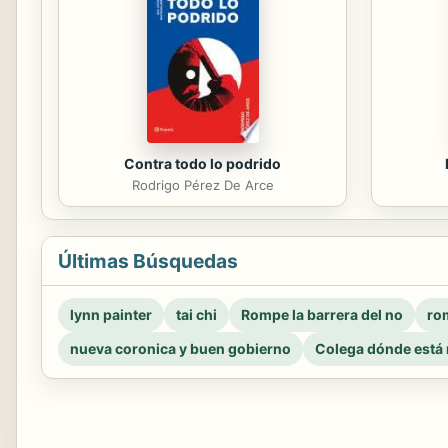
Contra todo lo podrido
Rodrigo Pérez De Arce
Últimas Búsquedas
lynn painter
tai chi
Rompe la barrera del no
rom
nueva coronica y buen gobierno
Colega dónde está 