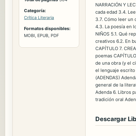
NARRACIÓN Y LECTU
Categoría:
cada edad 3.4. Lee
Crítica Literaria
3.7. Cómo leer un 
4.3. La poesía en 
Formatos disponibles:
NIÑOS 5.1. Qué rep
MOBI, EPUB, PDF
creativos 6.2. En b
CAPÍTULO 7. CREACI
poemas CAPÍTULO 8.
de una obra (y el 
el lenguaje escrit
(ADENDAS) Adenda 1.
general de la liter
Adenda 6. Libros p
tradición oral Aden
Descargar Li