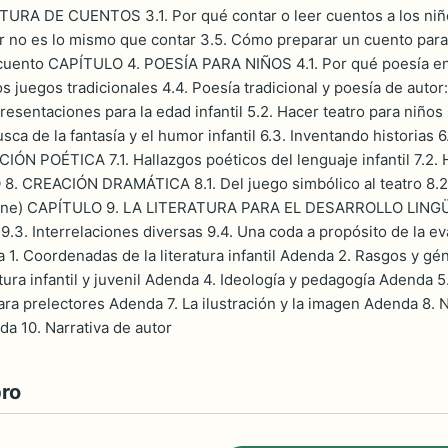
RA DE CUENTOS 3.1. Por qué contar o leer cuentos a los niños
r no es lo mismo que contar 3.5. Cómo preparar un cuento para
cuento CAPÍTULO 4. POESÍA PARA NIÑOS 4.1. Por qué poesía en 
los juegos tradicionales 4.4. Poesía tradicional y poesía de au
resentaciones para la edad infantil 5.2. Hacer teatro para n
usca de la fantasía y el humor infantil 6.3. Inventando historia
ÓN POÉTICA 7.1. Hallazgos poéticos del lenguaje infantil 7.2. 
 CREACIÓN DRAMÁTICA 8.1. Del juego simbólico al teatro 8.2. U
cine) CAPÍTULO 9. LA LITERATURA PARA EL DESARROLLO LINGÜÍSTIC
o 9.3. Interrelaciones diversas 9.4. Una coda a propósito de
 Coordenadas de la literatura infantil Adenda 2. Rasgos y géner
atura infantil y juvenil Adenda 4. Ideología y pedagogía Adenda 5.
ara prelectores Adenda 7. La ilustración y la imagen Adenda 8. N
da 10. Narrativa de autor
bro