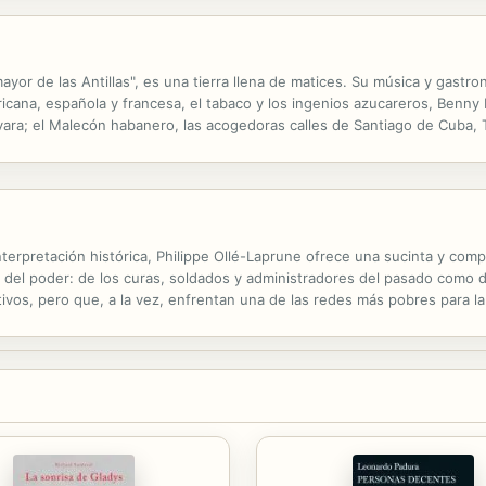
mayor de las Antillas", es una tierra llena de matices. Su música y gastr
 africana, española y francesa, el tabaco y los ingenios azucareros, Be
vara; el Malecón habanero, las acogedoras calles de Santiago de Cuba, T
lás Guillén, Alejo Carpentier o Fernando Ortíz, hacen de esta...
 interpretación histórica, Philippe Ollé-Laprune ofrece una sucinta y comp
cia del poder: de los curas, soldados y administradores del pasado com
os, pero que, a la vez, enfrentan una de las redes más pobres para la d