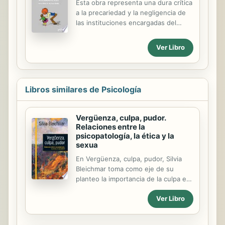
Esta obra representa una dura crítica
a la precariedad y la negligencia de
las instituciones encargadas del
cuidado de menores en riesgo de
exclusión social. Basado en
Ver Libro
diferentes escenarios españoles e
internacionales del maltrato
institucional, sus coordinadores, los
terapeutas Juan Luis Linares y Jorge
Libros similares de Psicología
Colapinto, han reunido a expertos de
primera línea para desarrollar un
análisis crítico desde una óptica
Vergüenza, culpa, pudor.
sistémica y socialmente sensible
Relaciones entre la
sobre la mediación de las estructuras
psicopatología, la ética y la
sociales en el desarrollo de las
sexua
infancias vulnerables y precarias. Así,
En Vergüenza, culpa, pudor, Silvia
el volumen abre nuevas...
Bleichmar toma como eje de su
planteo la importancia de la culpa en
la constitución subjetiva y sus
Ver Libro
consecuencias en las decisiones
éticas de la práctica psicoanalítica.
De este modo la cuestión de la culpa