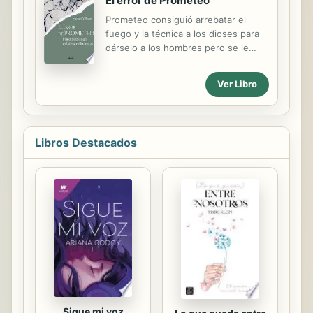
El error de Prometeo
Prometeo consiguió arrebatar el
fuego y la técnica a los dioses para
dárselo a los hombres pero se le
olvidó dotarlos de un sistema de
regulación que les permitiera vivir en
Ver Libro
paz y armonía consigo mismos y sus
semejantes. Tuvo que ser el propio
Zeus -nos cuenta Platón en el
Protágoras- quien subsanara este
Libros Destacados
error, dotándoles de conciencia
moral para el cumplimiento de esta
función. Hoy podemos afirmar que la
aparición de la conciencia moral no
es el resultado de un don divino sino
que sigue un proceso evolutivo de
construcción a través de las
diferentes etapas del desarrollo...
Sigue mi voz