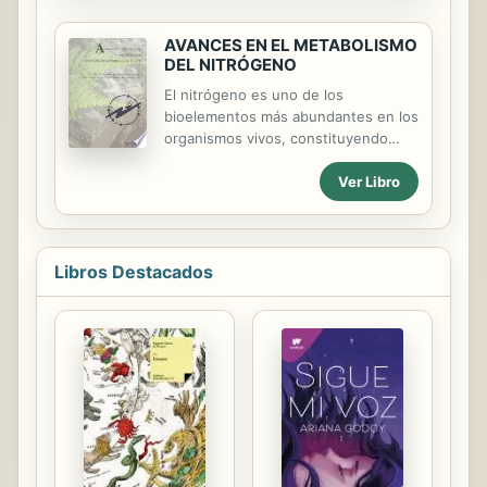
AVANCES EN EL METABOLISMO
DEL NITRÓGENO
El nitrógeno es uno de los
bioelementos más abundantes en los
organismos vivos, constituyendo
entre el 0,5 y el 5% del peso seco de
Ver Libro
las plantas superiores, proporción
que se eleva al 8-10% en el caso de
las microalgas. El Reino Vegetal en
su conjunto asimila alrededor de 10
elevado a 10 toneladas de nitrógeno
Libros Destacados
al año, en su mayor parte en forma
de nitrato y una pequeña, pero muy
significativa fracción (1%), como
(di)nitrógeno atmosférico. El proceso
de la denitrificación conlleva la
pérdida de N-nitrato del suelo y las
aguas a la atmósfera, mientras que
la...