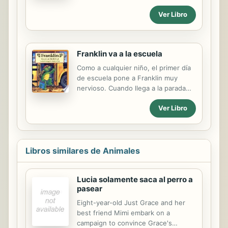
for dinner, but when each of his
Ver Libro
parents have the same idea, a very
special and festive meal ensues.
Simultaneous.
Franklin va a la escuela
Como a cualquier niño, el primer día
de escuela pone a Franklin muy
nervioso. Cuando llega a la parada
del autobús, ve que muchos de sus
Ver Libro
amigos ya saben leer, o contar, o que
tienen un hermano mayor para
acompañarlos. Pronto se dará cuenta
de que la escuela es muy diferente
de lo que esperaba.
Libros similares de Animales
Lucia solamente saca al perro a
pasear
Eight-year-old Just Grace and her
best friend Mimi embark on a
campaign to convince Grace's