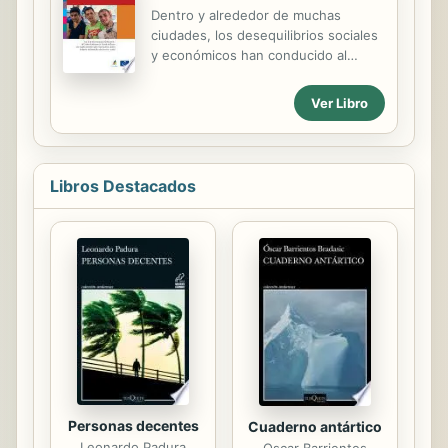
permitiendo dilucidar dos modelos
Dentro y alrededor de muchas
de justificación del poder político:
ciudades, los desequilibrios sociales
legitimidad como legalidad formal y
y económicos han conducido al
legitimidad como legalidad
desarrollo de barrios desfavorecidos,
democrática. Los dos modelos hacen
en los que la diversidad también va
Ver Libro
de la legalidad el criterio fundamental
acompañada de la pobreza y, a
de la legitimidad, pero se diferencian
menudo, de la marginación o la
porque para el primero se trata ...
exclusión. Esto algunas veces se
combina con diferentes formas y
Libros Destacados
niveles de segregación social,
discriminación y violencia de facto.
En tiempos de crisis social y
económica, los sentimientos de
impotencia y ansiedad acerca del
futuro pueden aumentar las
tensiones locales y los conflictos
subyacentes. Los jóvenes suelen
estar en el centro de estas...
Personas decentes
Cuaderno antártico
Leonardo Padura