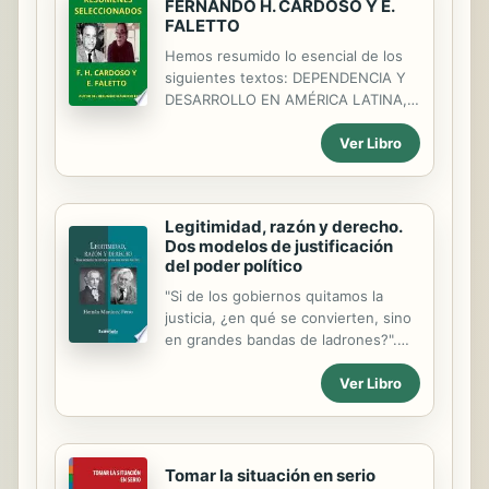
FERNANDO H. CARDOSO Y E.
Se estudian los cambios religiosos y
FALETTO
filosóficos y su incidencia política. La
Reforma y la Revolución Inglesa del
Hemos resumido lo esencial de los
siglo XVII son el pórtico al estudio de
siguientes textos: DEPENDENCIA Y
la Ilustración y las Revoluciones de la
DESARROLLO EN AMÉRICA LATINA,
Modernidad (Independencia de
Introducción y CAPÍTULO 3: LAS
Ver Libro
América del Norte, Revolución
SITUACIONES FUNDAMENTALES EN
Francesa, Independencia...
EL PERÍODO DE "EXPANSIÓN HACIA
AFUERA", DESARROLLO Y CAMBIO
SOCIAL, EL MOMENTO DE
Legitimidad, razón y derecho.
TRANSICIÓN y LA INCORPORACIÓN
Dos modelos de justificación
DE LOS SECTORES MEDIOS A LA
del poder político
HEGEMONÍA DE LA BURGUESÍA
EXPORTADORA.
"Si de los gobiernos quitamos la
justicia, ¿en qué se convierten, sino
en grandes bandas de ladrones?".
Retomando el problema de la banda
Ver Libro
de ladrones este libro realiza una
interpretación y análisis crítico de las
respuestas más sobresalientes que
se han dado al asunto de la
legitimidad a partir del siglo XX,
Tomar la situación en serio