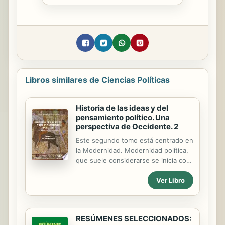
Libros similares de Ciencias Políticas
Historia de las ideas y del
pensamiento político. Una
perspectiva de Occidente. 2
Este segundo tomo está centrado en
la Modernidad. Modernidad política,
que suele considerarse se inicia con
Maquiavelo. Modernidad filosófica,
Ver Libro
cuyo punto de partida es común ver
en Descartes. Un mundo de
hegemonías cambiantes: del
predominio de España del siglo XVI al
RESÚMENES SELECCIONADOS:
predominio de Francia del siglo XVII.