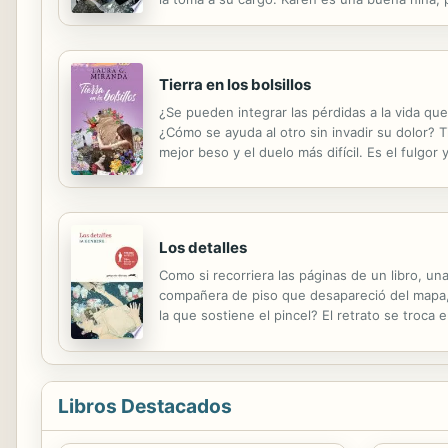
Tierra en los bolsillos
¿Se pueden integrar las pérdidas a la vida qu
¿Cómo se ayuda al otro sin invadir su dolor? T
mejor beso y el duelo más difícil. Es el fulgor 
amor propio, a la par de cada proceso, merece
Los detalles
Como si recorriera las páginas de un libro, u
compañera de piso que desapareció del mapa, u
la que sostiene el pincel? El retrato se troca 
su juventud en el Estocolmo de los años noven
Libros Destacados