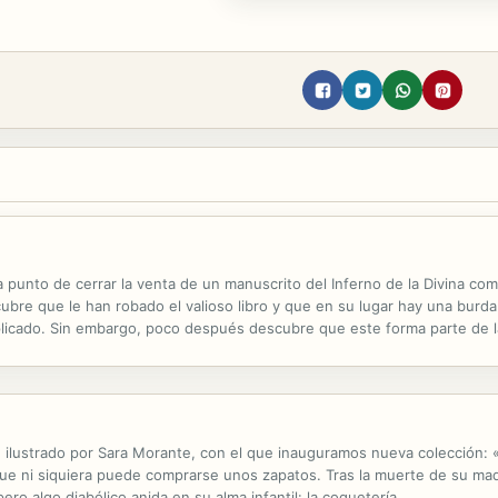
 a punto de cerrar la venta de un manuscrito del Inferno de la Divina c
bre que le han robado el valioso libro y que en su lugar hay una burda 
plicado. Sin embargo, poco después descubre que este forma parte de la
e que tanto ella como Marcos, el anciano mentor de Pol en el mundo de 
e ilustrado por Sara Morante, con el que inauguramos nueva colección:
que ni siquiera puede comprarse unos zapatos. Tras la muerte de su ma
ro algo diabólico anida en su alma infantil: la coquetería.