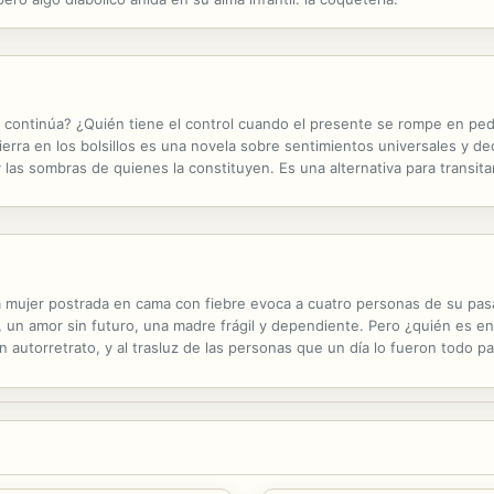
e continúa? ¿Quién tiene el control cuando el presente se rompe en pe
ierra en los bolsillos es una novela sobre sentimientos universales y de
y las sombras de quienes la constituyen. Es una alternativa para transitar
 su mejor versión.
na mujer postrada en cama con fiebre evoca a cuatro personas de su pas
n amor sin futuro, una madre frágil y dependiente. Pero ¿quién es en rea
en autorretrato, y al trasluz de las personas que un día lo fueron todo p
ta. Años de fiestas y titubeos académicos, de amistades y...