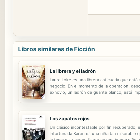
Libros similares de Ficción
La librera y el ladrón
Laura Loire es una librera anticuaria que está
negocio. En el momento de la operación, descu
exnovio, un ladrón de guante blanco, está im
tenido un accidente en Barajas. Todo esto hac
Los zapatos rojos
Un clásico incontestable por fin recuperado, 
infortunada Karen es una niña tan miserable 
la toma a su cargo. Karen es una buena niña, pe