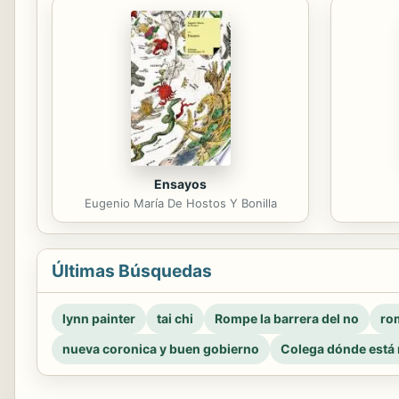
Ensayos
Eugenio María De Hostos Y Bonilla
Últimas Búsquedas
lynn painter
tai chi
Rompe la barrera del no
rom
nueva coronica y buen gobierno
Colega dónde está 