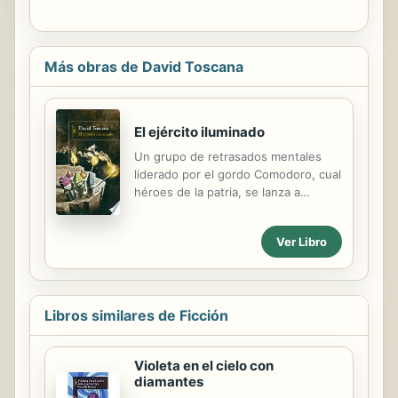
Más obras de David Toscana
El ejército iluminado
Un grupo de retrasados mentales
liderado por el gordo Comodoro, cual
héroes de la patria, se lanza a
recuperar Texas. De David Toscana,
el autor de Estación Tula y Los
Ver Libro
puentes de Königsberg. ¿Adónde
van?, preguntaría el oficial de
migración. Aquí nomás, señor, a
invadir El Álamo. Ciento veinte años
Libros similares de Ficción
después de que México perdiera la
mitad de su territorio, un puñado de
retrasados mentales se lanza a la
Violeta en el cielo con
aventura de recuperar Texas.
diamantes
Encabezados por el gordo