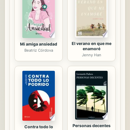
de ella, y descubre que son mucho
más numerosos los que se refieren a
la estupidez. A veces desternillante,
a menudo...
El verano en que me
Mi amiga ansiedad
enamoré
Beatriz Córdova
Jenny Han
Personas decentes
Contra todo lo