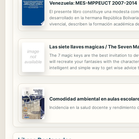
Venezuela: MES-MPPEUCT 2007-2014
El presente libro constituye una modesta com
desarrollado en la hermana República Bolivar
vivencial, describen la formación académica d
Las siete llaves magicas / The Seven M
The 7 magic keys are the best invitation to d
will recreate your fantasies with the character
intelligent and simple way to get wise advice t
also the horizon of triumph, endowing you wi
Comodidad ambiental en aulas escolar
Incidencia en la salud docente y rendimiento 