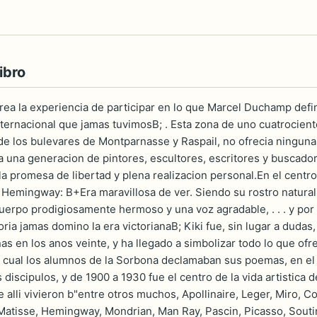
ibro
ecrea la experiencia de participar en lo que Marcel Duchamp defi
ernacional que jamas tuvimosB; . Esta zona de uno cuatrocientos
de los bulevares de Montparnasse y Raspail, no ofrecia ninguna d
a una generacion de pintores, escultores, escritores y buscador
a promesa de libertad y plena realizacion personal.En el centr
 Hemingway: B+Era maravillosa de ver. Siendo su rostro natural
cuerpo prodigiosamente hermoso y una voz agradable, . . . y po
toria jamas domino la era victorianaB; Kiki fue, sin lugar a dudas
as en los anos veinte, y ha llegado a simbolizar todo lo que of
 cual los alumnos de la Sorbona declamaban sus poemas, en el s
discipulos, y de 1900 a 1930 fue el centro de la vida artistica 
alli vivieron b"entre otros muchos, Apollinaire, Leger, Miro, Co
atisse, Hemingway, Mondrian, Man Ray, Pascin, Picasso, Soutine