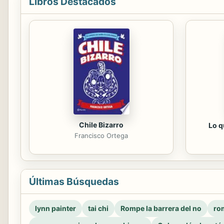
Libros Destacados
Chile Bizarro
Lo q
Francisco Ortega
Últimas Búsquedas
lynn painter
tai chi
Rompe la barrera del no
rom