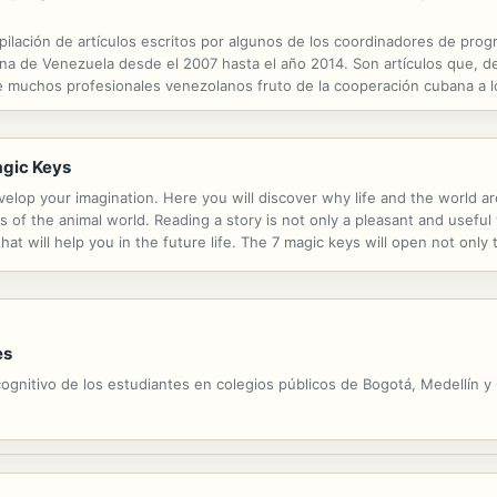
pilación de artículos escritos por algunos de los coordinadores de pro
iana de Venezuela desde el 2007 hasta el año 2014. Son artículos que,
e muchos profesionales venezolanos fruto de la cooperación cubana a l
agic Keys
evelop your imagination. Here you will discover why life and the world 
s of the animal world. Reading a story is not only a pleasant and useful w
hat will help you in the future life. The 7 magic keys will open not only
th the secrets of success.
es
cognitivo de los estudiantes en colegios públicos de Bogotá, Medellín y