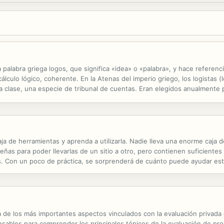
a palabra griega logos, que significa «idea» o «palabra», y hace referenci
cálculo lógico, coherente. En la Atenas del imperio griego, los logistas
a clase, una especie de tribunal de cuentas. Eran elegidos anualmente 
nejaban fondos del erario público debían presentar...
aja de herramientas y aprenda a utilizarla. Nadie lleva una enorme caja 
ñas para poder llevarlas de un sitio a otro, pero contienen suficiente
. Con un poco de práctica, se sorprenderá de cuánto puede ayudar este a
a tan útil como realmente es. Refleja el objetivo primordial de la obra..
a de los más importantes aspectos vinculados con la evaluación privada
sables para comprender los principales tópicos de la evaluación de pro