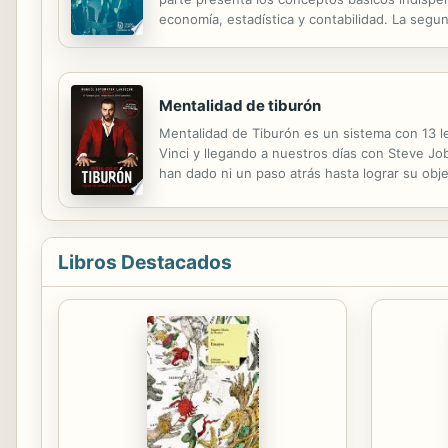
economía, estadística y contabilidad. La segun
incluyen temas como la identificación de los pr
Mentalidad de tiburón
Mentalidad de Tiburón es un sistema con 13 l
Vinci y llegando a nuestros días con Steve Jo
han dado ni un paso atrás hasta lograr su obj
nunca claudicaron en el camino? ¿Cuál era su pr
Libros Destacados