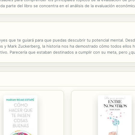
da parte del libro se concentra en el análisis de la evaluación económi
incipales ingresos y costos de los mismos, el cálculo de su rentabilidad, 
eyes que te guiará para que puedas descubrir tu potencial mental. De
bs y Mark Zuckerberg, la historia nos ha demostrado cómo todos ellos ha
etivo. Parecería que estaban destinados a cumplir con su meta, pero ¿q
incipal impulso para seguir adelante? ¿Cuál es la diferencia entre ellos 