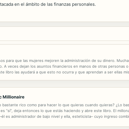
tacada en el ámbito de las finanzas personales.
sos para que las mujeres mejoren la administración de su dinero. Much
iero. A veces dejan los asuntos financieros en manos de otras personas
te libro las ayudará a que esto no ocurra y que aprendan a ser ellas mi
 Millionaire
 ¿Lo bastante rico como para hacer lo que quieras cuando quieras? ¿Lo b
 es “sí”, deja entonces lo que estás haciendo y abre este libro. El mill
—él es administrador de bajo nivel y ella, esteticista– cuyo ingreso co
e dos viviendas libres de deudas, pagar los gastos del...