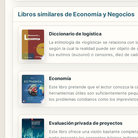
Libros similares de Economía y Negocios
Diccionario de logística
La etimología de «logística» se relaciona con l
según la cual la realidad puede ser objeto de 
los eutinos (euzunoi) o censores, diez de cad
miembros. Los funcionarios atenienses que ma
Economía
Este libro pretende que el lector conozca la c
herramientas útiles son suficientemente peque
los problemas cotidianos como los imprevistos
presente libro pretende que la economía parezc
Evaluación privada de proyectos
Este libro ofrece una visión bastante complet
parte presenta los conceptos básicos indispen