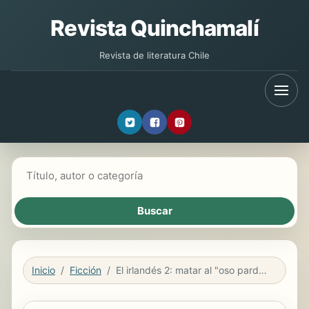
Revista Quinchamalí
Revista de literatura Chile
Buscar libros
Inicio
Ficción
El irlandés 2: matar al "oso pardo"