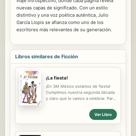
viaje introspectivo, donde cada página revela
nuevas capas de significado. Con un estilo
distintivo y una voz poética auténtica, Julio
García Llopis se afianza como uno de los
escritores más relevantes de su generación.
Libros similares de Ficción
¡La fiesta!
¡En SM México estamos de fiesta!
Cumplimos nuestra segunda década
y claro que lo vamos a celebrar. Para
ello, decidimos lanzar esta edición
especial que reúne a los once
Ver Libro
autores que han obtenido el premio
Gran Angular. A lo largo de estos
veinte años, SM ha visto pasar
cientos de escritores que nos