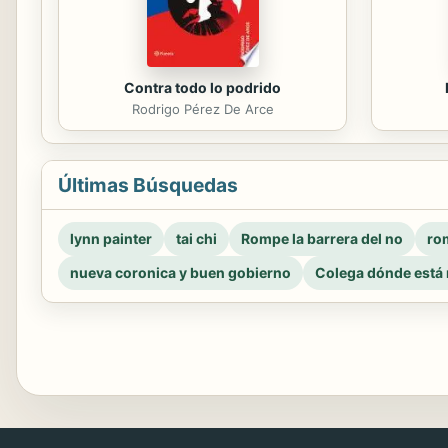
Contra todo lo podrido
Rodrigo Pérez De Arce
Últimas Búsquedas
lynn painter
tai chi
Rompe la barrera del no
rom
nueva coronica y buen gobierno
Colega dónde está 