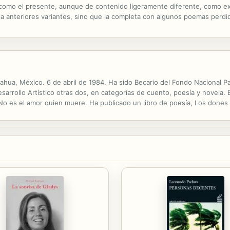
como el presente, aunque de contenido ligeramente diferente, como expl
ija anteriores variantes, sino que la completa con algunos poemas perdi
simos, de J. M.a Castellet. Poema unitario, o ciclo completo, el...
hua, México. 6 de abril de 1984. Ha sido Becario del Fondo Nacional Pa
sarrollo Artístico otras dos, en categorías de cuento, poesía y novela. 
 y No es el amor quien muere. Ha publicado un libro de poesía, Los done
 Mondadori) y Matagatos (Caballo de Troya, Penguin Random House...