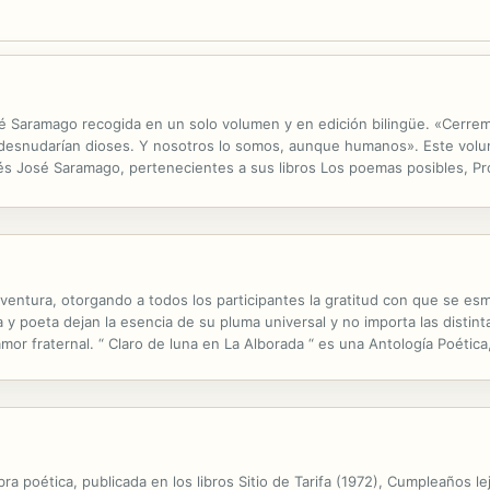
aramago recogida en un solo volumen y en edición bilingüe. «Cerremo
desnudarían dioses. Y nosotros lo somos, aunque humanos». Este volum
s José Saramago, pertenecientes a sus libros Los poemas posibles, Pr
uaje sencillo y contenido, y un estilo poético poco lírico, sus poemas a
entura, otorgando a todos los participantes la gratitud con que se esme
a y poeta dejan la esencia de su pluma universal y no importa las distint
amor fraternal. “ Claro de luna en La Alborada “ es una Antología Poéti
 la gracia de Dios, han donado sus derechos de autor en este...
ra poética, publicada en los libros Sitio de Tarifa (1972), Cumpleaños 