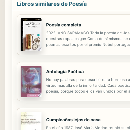
Libros similares de Poesía
Poesía completa
2022: AÑO SARAMAGO Toda la poesía de José S
nuestras ropas caigan Como de sí mismos se 
poemas escritos por el premio Nobel portugué
fueron escritos entre 1966 y 1975. Con un leng
Antología Poética
No hay palabras para describir esta hermosa av
virtud más allá de la inmortalidad. Cada poetis
poesía, porque todos ellos van unidos por el 
sentido de la humanidad y corazones llenos de
Cumpleaños lejos de casa
En el año 1987 José María Merino reunió su ob