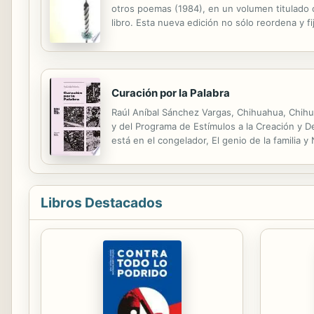
otros poemas (1984), en un volumen titulado 
libro. Esta nueva edición no sólo reordena y f
eco que causó en su tiempo el libro Nueve noví
Curación por la Palabra
Raúl Aníbal Sánchez Vargas, Chihuahua, Chihua
y del Programa de Estímulos a la Creación y De
está en el congelador, El genio de la familia
Pelícano (Ediciones B, Penguin Random House
Libros Destacados