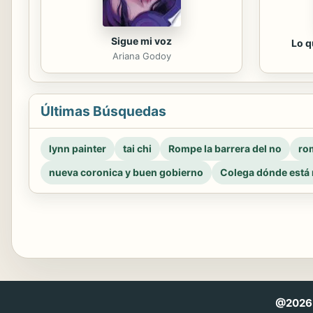
Sigue mi voz
Lo q
Ariana Godoy
Últimas Búsquedas
lynn painter
tai chi
Rompe la barrera del no
rom
nueva coronica y buen gobierno
Colega dónde está 
@2026 