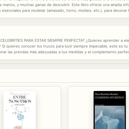
s manos, y muchas ganas de descubrir. Este libro ofrece una amplia info
s esenciales para modelar (amasado, torno, moldes, etc.), para decorar l
alta temperatura. El texto se complementa con seis...
LEBRITIES PARA ESTAR SIEMPRE PERFECTA? ¿Quieres aprender a elegir
? Si quieres conocer los trucos para lucir siempre impecable, este es t
cionar las prendas más adecuadas a tus medidas y el complemento perfec
endencias y mezclar estilos de forma inteligente y original. Renovar tu f