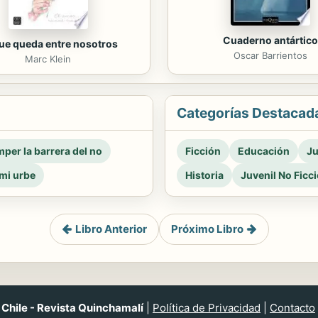
Cuaderno antártico
ue queda entre nosotros
Oscar Barrientos
Marc Klein
Categorías Destacad
per la barrera del no
Ficción
Educación
Ju
mi urbe
Historia
Juvenil No Ficc
Libro Anterior
Próximo Libro
Chile - Revista Quinchamalí
|
Política de Privacidad
|
Contacto