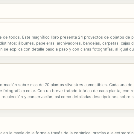
nce de todos. Este magnífico libro presenta 24 proyectos de objetos de 
distintos: álbumes, papeleras, archivadores, bandejas, carpetas, cajas d
n se explica con detalle paso a paso y con claras fotografías, al igual q
ea única, por la acertada combinación de lo estético y lo...
ormación sobre mas de 70 plantas silvestres comestibles. Cada una de ell
fotografía a color. Con un breve tratado teórico de cada planta, con re
u recolección y conservación, así como detalladas descripciones sobre 
en la magia de la forma a través de la cerámica, gracias a la extraordinar