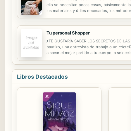
ello se necesitan pocas cosas, básicamente la
los materiales y útiles necesarios, los método
claves de una cocción adecuada, en baja y en 
Tu personal Shopper
¿TE GUSTARÍA SABER LOS SECRETOS DE LAS CE
bautizo, una entrevista de trabajo o un cóctel
a sacar el mejor partido a tu cuerpo, a selec
Encontrarás las claves para adelantarte a las t
Libros Destacados