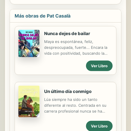
Más obras de Pat Casalà
Nunca dejes de bailar
Maya es espontánea, feliz,
despreocupada, fuerte... Encara la
vida con positividad, buscando la
felicidad en los pequeños
momentos, sin agobiarse con el
Ver Libro
rumbo que puedan tomar sus
decisiones. Aunque la vida le aseste
golpes, ella siempre consigue
quedarse con la mejor parte de lo
Un último día conmigo
ocurrido. Cuando conoce al
Lúa siempre ha sido un tanto
misterioso Prometeo, la curiosidad la
diferente al resto. Centrada en su
induce a acercarse a él, hasta que
carrera profesional nunca se ha
sus sentimientos se desbocan.
relacionado demasiado con
Prometeo es un hombre que guarda
amistades y compañeras de trabajo.
muchos secretos, tiene el alma
Ver Libro
Su vida es la medicina y su marido,
herida, y tanto su pasado como su