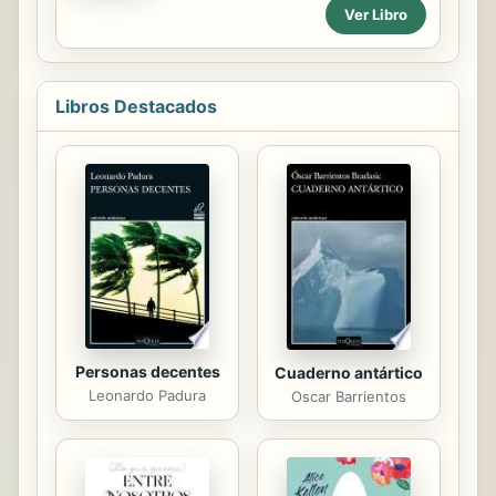
del Palacio de Justicia en Bogotá -
Ver Libro
crecer y convertirse en una mujer
Colombia, en 1985. Pretende
hermosa, talentosa y, sobre todo,...
aumentar la conciencia individual
para ayudar a crear un verdadero
respeto hacia lo femenino,
Libros Destacados
valiéndose de una pareja singular
que comparte experiencias tan
variadas como las relaciones íntimas,
la infidelidad de pareja, el aborto, la
educación sexual de los niños, la
alfabetización, el conocimiento de
uno mismo, los ideales por un mundo
mejor, los fanatismos religiosos que
impiden el...
Personas decentes
Cuaderno antártico
Leonardo Padura
Oscar Barrientos