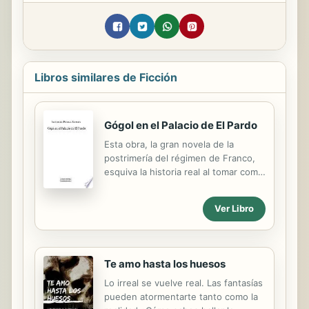
Libros similares de Ficción
Gógol en el Palacio de El Pardo
Esta obra, la gran novela de la
postrimería del régimen de Franco,
esquiva la historia real al tomar como
fundamento un suceso imposible
que lo colorea todo. Así, fabula la
Ver Libro
sazón y postrimería del régimen de
un dictador a veces ficticio.
Te amo hasta los huesos
Lo irreal se vuelve real. Las fantasías
pueden atormentarte tanto como la