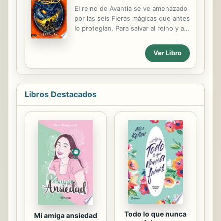
con sus amigas de la ciudad.
El reino de Avantia se ve amenazado
Después de todo, las cosas no
por las seis Fieras mágicas que antes
pueden empeorar, ¿o sí? Sólo
lo protegían. Para salvar al reino y a
necesitará un chico sin sentido de la
su gente, Tom deberá enfrentarse a
moda con unas botas horribles y un
Sepron, la Serpiente marina, la Fiera
Ver Libro
caballo obstinado llamado Cupcake
que habita en lo más profundo del
para poder entrar en razón, pero
océano... Pero sólo un auténtico
podría ser demasiado tarde.
Buscafieras puede ganar la batalla.
Libros Destacados
Todo lo que nunca
Mi amiga ansiedad