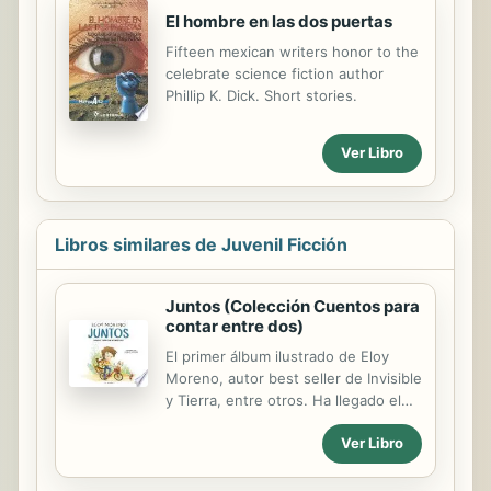
El hombre en las dos puertas
Fifteen mexican writers honor to the
celebrate science fiction author
Phillip K. Dick. Short stories.
Ver Libro
Libros similares de Juvenil Ficción
Juntos (Colección Cuentos para
contar entre dos)
El primer álbum ilustrado de Eloy
Moreno, autor best seller de Invisible
y Tierra, entre otros. Ha llegado el
verano y Ben está deseando
Ver Libro
estrenar la nueva piscina del pueblo.
De camino, encontrará a todo tipo de
personajes que se unirán a su