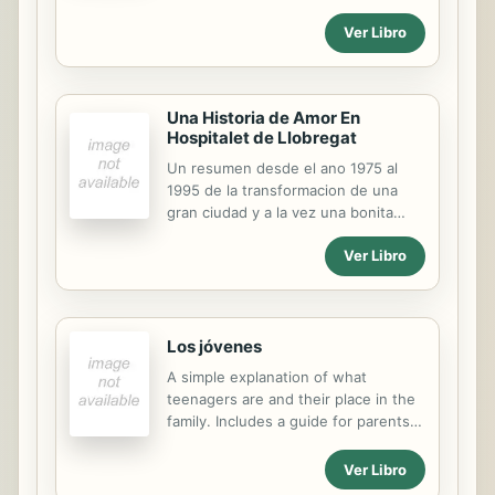
positiva, y en el transcurso de
Ver Libro
nuestra historia no ha existido ser
ms sabio que las brujas: mujeres
amorosas, que no teman que su voz
fuera escuchada, que cuidaban a
Una Historia de Amor En
quienes amaban pero sin ser
Hospitalet de Llobregat
sometidas. Ahora, en medio de este
agitado mundo, parece que las
Un resumen desde el ano 1975 al
mujeres hemos perdido esos
1995 de la transformacion de una
atributos, hemos olvidado que las
gran ciudad y a la vez una bonita
brujas no sacrificamos lo que somos
historia de amor y de una Familia."
por seguir a quien no nos valora. Es
Ver Libro
hora de que analices las actitudes
nocivas que te alejan de las
relaciones amorosas sanas y te
mantienen...
Los jóvenes
A simple explanation of what
teenagers are and their place in the
family. Includes a guide for parents
and teachers.
Ver Libro