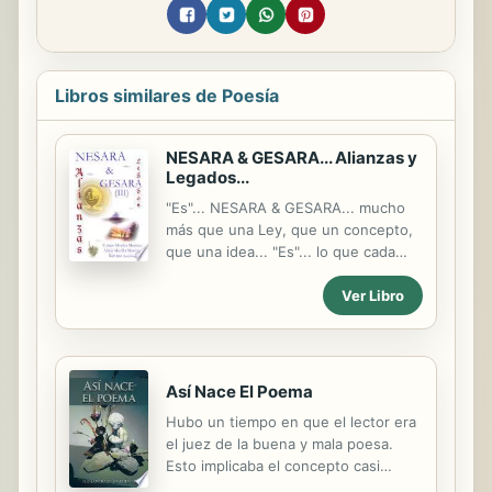
Libros similares de Poesía
NESARA & GESARA... Alianzas y
Legados...
"Es"... NESARA & GESARA... mucho
más que una Ley, que un concepto,
que una idea... "Es"... lo que cada
UNO lleva en su Interior...
Ver Libro
Espiritualmente, impreso en su ADN
como huella dactilar que define lo
que vida tras vida, reencarnación
tras reencarnación, cada Alma ha
sido a través de la Eternidad,
Así Nace El Poema
Manifestando sus dones y
Hubo un tiempo en que el lector era
facultades en este Tiempo de Gracia
el juez de la buena y mala poesa.
en el que... TODO ha de Ser...
Esto implicaba el concepto casi
NESARA & GESARA... "Es" la
uniforme del concepto poesa.