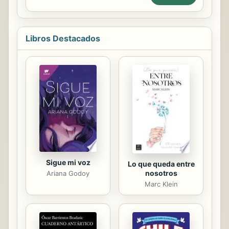
Juventud, Tenía Inquietudes pero no
incluso buena parte de la poesía
Encontraba las Respuestas, Fue
occidental,...
hasta junio de 1976 en que Me
Invitaron a Asistir a La, Escuela
Libros Destacados
Filosófica Espiritual FRAY MARTIN DE
PORRES, donde Se Imparten
CATEDRAS ESPIRITUALES Los Días
Domingos, Irradiadas por GRANDES
MAESTROS. Nuestro SEÑOR JESUS,
Nos Decía y Repetía, Búsquenme
Adentro de Ustedes, Allí Estoy,
Afuera Nunca Me Van a Encontrar,
Empecé a ORAR, a MEDITAR y Tratar
...
Sigue mi voz
Lo que queda entre
nosotros
Ariana Godoy
Marc Klein