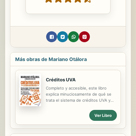
Más obras de Mariano Otálora
Créditos UVA
Completo y accesible, este libro
explica minuciosamente de qué se
trata el sistema de créditos UVA y
despeja los temores más comunes.
Información pura (que incluye lo que
Ver Libro
ni los bancos ni el gobierno dicen)
para decidir cómo cumplir el anhelo
de ser propietario sin morir en el