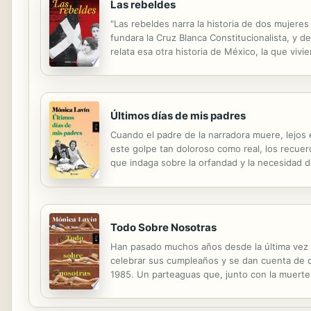
Las rebeldes
"Las rebeldes narra la historia de dos mujere
fundara la Cruz Blanca Constitucionalista, y 
relata esa otra historia de México, la que viv
Últimos días de mis padres
Cuando el padre de la narradora muere, lejos 
este golpe tan doloroso como real, los recuer
que indaga sobre la orfandad y la necesidad de
Ciudad de México, las penurias que marcaron su
Todo Sobre Nosotras
Han pasado muchos años desde la última vez qu
celebrar sus cumpleaños y se dan cuenta de q
1985. Un parteaguas que, junto con la muerte 
reviven los días que no han estado juntas, mi