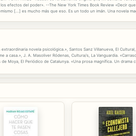
e los efectos del poder». --The New York Times Book Review «Decir qu
emismo [...] es mucho más que eso. Es un todo un imán. Una novela ma
k Times, USA Today, Entertainment Weekly, Marie Claire, Elle, Harper'
xtraordinaria novela psicológica.», Santos Sanz Villanueva, El Cultura
e a casa.», J. A. Masoliver Ródenas, Cultura/s, La Vanguardia. «Carrasc
de Moya, El Periódico de Catalunya. «Una prosa magnífica. Un drama c
 conseguido independizarse lejos de su país cuando se ve obligado...