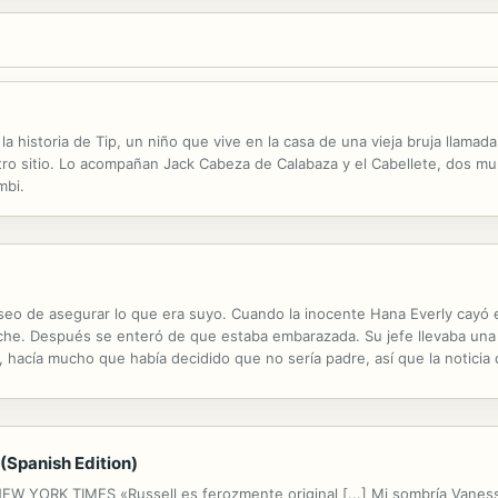
 historia de Tip, un niño que vive en la casa de una vieja bruja llamad
tro sitio. Lo acompañan Jack Cabeza de Calabaza y el Cabellete, dos mu
mbi.
eo de asegurar lo que era suyo. Cuando la inocente Hana Everly cayó en
oche. Después se enteró de que estaba embarazada. Su jefe llevaba una 
 hacía mucho que había decidido que no sería padre, así que la noticia 
osible.
(Spanish Edition)
ORK TIMES «Russell es ferozmente original [...] Mi sombría Vanes