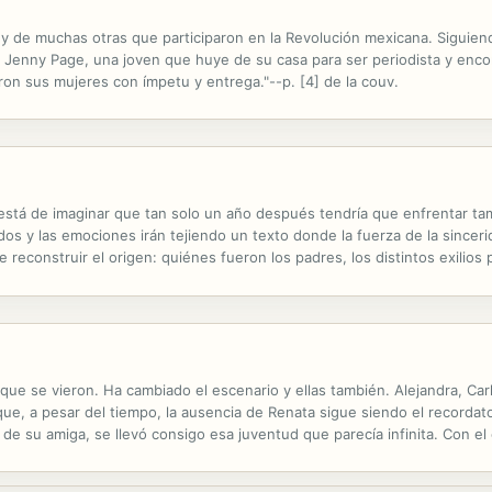
s y de muchas otras que participaron en la Revolución mexicana. Siguiend
de Jenny Page, una joven que huye de su casa para ser periodista y enc
ieron sus mujeres con ímpetu y entrega."--p. [4] de la couv.
está de imaginar que tan solo un año después tendría que enfrentar tam
dos y las emociones irán tejiendo un texto donde la fuerza de la sincer
 reconstruir el origen: quiénes fueron los padres, los distintos exilios
s infancias, las vacaciones familiares, la separación y el...
e se vieron. Ha cambiado el escenario y ellas también. Alejandra, Car
ue, a pesar del tiempo, la ausencia de Renata sigue siendo el recorda
de su amiga, se llevó consigo esa juventud que parecía infinita. Con e
entras el fantasma de Renata aparece una y otra vez en sus conversacio