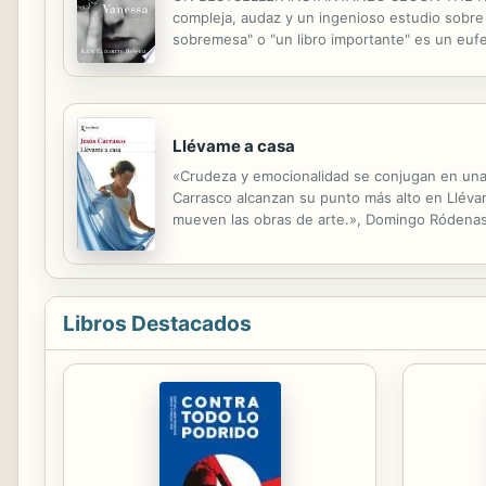
compleja, audaz y un ingenioso estudio sobr
sobremesa" o "un libro importante" es un euf
Post El libro más esperado según The New Yor
Llévame a casa
«Crudeza y emocionalidad se conjugan en una e
Carrasco alcanzan su punto más alto en Llévam
mueven las obras de arte.», Domingo Ródenas 
J. M. Pozuelo Yvancos, ABC Cultural. Juan ha
Libros Destacados