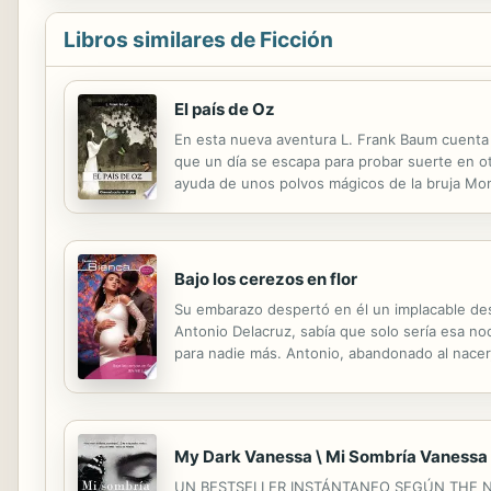
Libros similares de Ficción
El país de Oz
En esta nueva aventura L. Frank Baum cuenta la
que un día se escapa para probar suerte en o
ayuda de unos polvos mágicos de la bruja Mo
Bajo los cerezos en flor
Su embarazo despertó en él un implacable des
Antonio Delacruz, sabía que solo sería esa n
para nadie más. Antonio, abandonado al nacer,
Tokio le cayó como una bomba. Le pareció imp
My Dark Vanessa \ Mi Sombría Vanessa 
UN BESTSELLER INSTÁNTANEO SEGÚN THE NEW Y