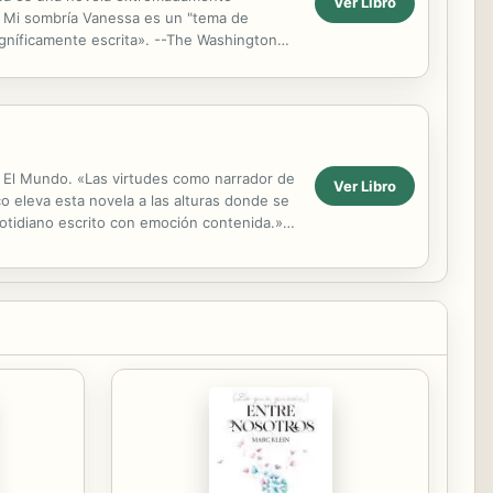
Ver Libro
e Mi sombría Vanessa es un "tema de
gníficamente escrita». --The Washington
s Bazaar, Bustle, Newsweek, New York...
l, El Mundo. «Las virtudes como narrador de
Ver Libro
o eleva esta novela a las alturas donde se
otidiano escrito con emoción contenida.»,