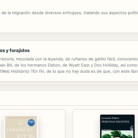
a de la migración desde diversos enfoques, tratando sus aspectos polít
os y forajidos
storia, mezclada con la leyenda, de rufianes de gatillo fácil, conocemo
uffalo Bill, de los hermanos Dalton, de Wyatt Earp y Doc Holliday, así como
l.? (Web Hislisbris) ?En fin, de lo que no hay duda es de que, con este l
ía planteado. Multitud de datos interesantes explicados con...