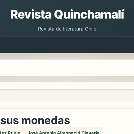
Revista Quinchamalí
Revista de literatura Chile
n sus monedas
dez Rubio
José Antonio Almonacid Clavería