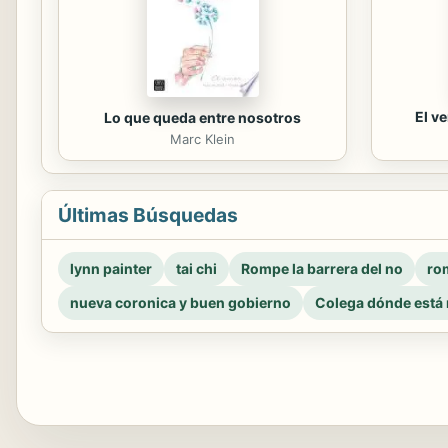
El v
Lo que queda entre nosotros
Marc Klein
Últimas Búsquedas
lynn painter
tai chi
Rompe la barrera del no
rom
nueva coronica y buen gobierno
Colega dónde está 