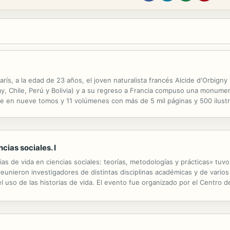
rís, a la edad de 23 años, el joven naturalista francés Alcide d'Orbign
ay, Chile, Perú y Bolivia) y a su regreso a Francia compuso una monume
le en nueve tomos y 11 volúmenes con más de 5 mil páginas y 500 ilustr
de la obra de d'Orbigny y no fue sino hasta un siglo después que ...
ncias sociales. I
rias de vida en ciencias sociales: teorías, metodologías y prácticas» tuvo
reunieron investigadores de distintas disciplinas académicas y de vario
l uso de las historias de vida. El evento fue organizado por el Centro d
a. La mayor parte de las ponencias en él presentadas, son...